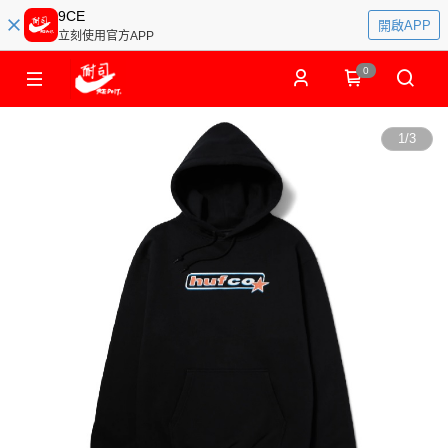
9CE
開啟APP
立刻使用官方APP
0
1
/
3