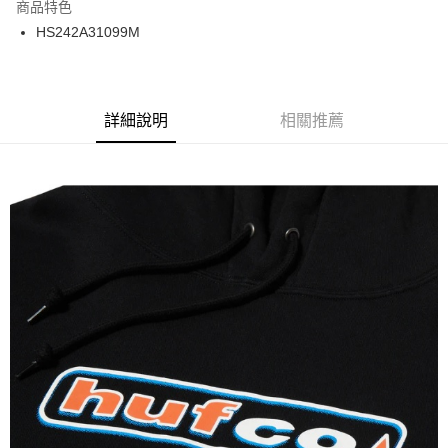
商品特色
24 期 0 利率 每期
NT$133
20家銀行
合作金庫商業銀行
第一商業銀行
HS242A31099M
華南商業銀行
彰化商業銀行
合作金庫商業銀行
第一商業銀行
超商取貨付款
上海商業儲蓄銀行
台北富邦商業銀行
華南商業銀行
彰化商業銀行
國泰世華商業銀行
兆豐國際商業銀行
LINE Pay
上海商業儲蓄銀行
台北富邦商業銀行
臺灣中小企業銀行
台中商業銀行
兆豐國際商業銀行
臺灣中小企業銀行
詳細說明
相關推薦
匯豐（台灣）商業銀行
華泰商業銀行
Apple Pay
台中商業銀行
匯豐（台灣）商業銀行
聯邦商業銀行
遠東國際商業銀行
華泰商業銀行
聯邦商業銀行
街口支付
元大商業銀行
永豐商業銀行
遠東國際商業銀行
元大商業銀行
玉山商業銀行
星展（台灣）商業銀行
永豐商業銀行
玉山商業銀行
悠遊付
台新國際商業銀行
中國信託商業銀行
星展（台灣）商業銀行
台新國際商業銀行
台灣樂天信用卡公司
中國信託商業銀行
台灣樂天信用卡公司
Google Pay
ATM付款
運送方式
全家取貨付款
每筆NT$60
7-11取貨付款
每筆NT$60