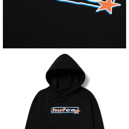
新竹貨運宅配 (需店面取貨請聯絡客服呦~~收到通知後再請前往門
市取貨!)
每筆NT$80
離島新竹物流宅配
每筆NT$150
國家/地區配送
查看運費