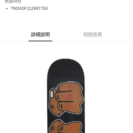
商品特色
24 期 0 利率 每期
NT$100
20家銀行
合作金庫商業銀行
第一商業銀行
TM242F112997750
華南商業銀行
彰化商業銀行
合作金庫商業銀行
第一商業銀行
LINE Pay
上海商業儲蓄銀行
台北富邦商業銀行
華南商業銀行
彰化商業銀行
國泰世華商業銀行
兆豐國際商業銀行
Apple Pay
上海商業儲蓄銀行
台北富邦商業銀行
臺灣中小企業銀行
台中商業銀行
兆豐國際商業銀行
臺灣中小企業銀行
詳細說明
相關推薦
匯豐（台灣）商業銀行
華泰商業銀行
街口支付
台中商業銀行
匯豐（台灣）商業銀行
聯邦商業銀行
遠東國際商業銀行
華泰商業銀行
聯邦商業銀行
悠遊付
元大商業銀行
永豐商業銀行
遠東國際商業銀行
元大商業銀行
玉山商業銀行
星展（台灣）商業銀行
永豐商業銀行
玉山商業銀行
Google Pay
台新國際商業銀行
中國信託商業銀行
星展（台灣）商業銀行
台新國際商業銀行
台灣樂天信用卡公司
中國信託商業銀行
台灣樂天信用卡公司
ATM付款
運送方式
新竹貨運宅配 (需店面取貨請聯絡客服呦~~收到通知後再請前往門
市取貨!)
每筆NT$80