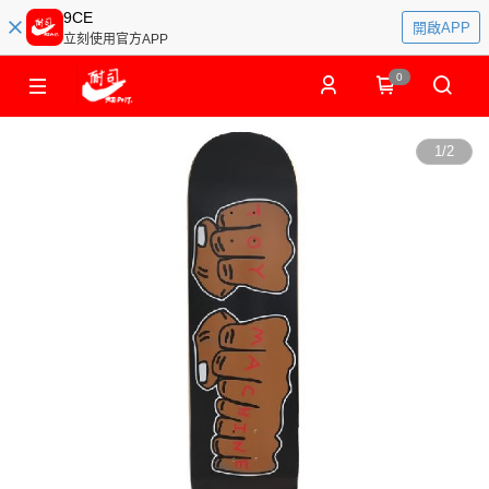
9CE
開啟APP
立刻使用官方APP
0
1
/
2