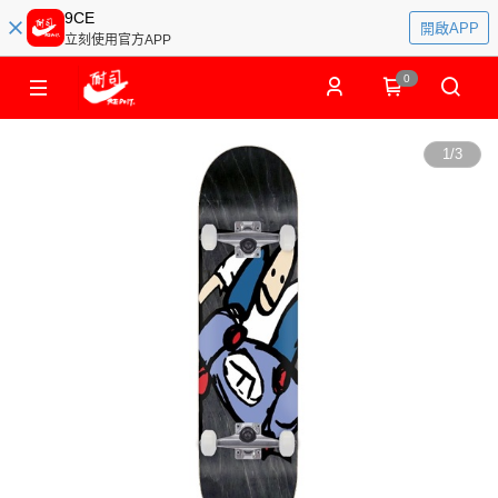
9CE
開啟APP
立刻使用官方APP
0
1
/
3