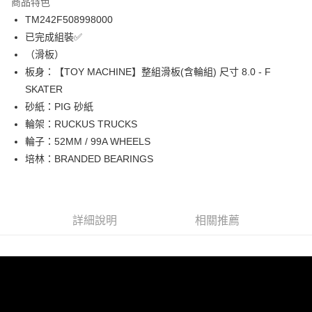
商品特色
街口支付
TM242F508998000
已完成組裝✅
悠遊付
（滑板）
ATM付款
板身：【TOY MACHINE】整組滑板(含輪組) 尺寸 8.0 - F
SKATER
運送方式
砂紙：PIG 砂紙
輪架：RUCKUS TRUCKS
新竹貨運宅配 (需店面取貨請聯絡客服呦~~收到通知後再請前往門
輪子：52MM / 99A WHEELS
市取貨!)
培林：BRANDED BEARINGS
每筆NT$80
詳細說明
相關推薦