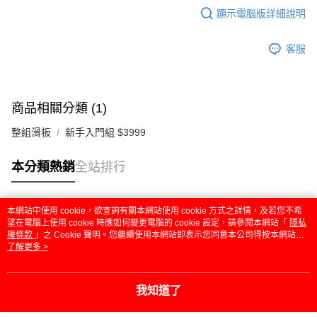
顯示電腦版詳細說明
客服
商品相關分類 (1)
整組滑板
新手入門組 $3999
本分類熱銷
全站排行
本網站中使用 cookie，欲查詢有關本網站使用 cookie 方式之詳情，及若您不希
熱門標籤
望在電腦上使用 cookie 時應如何變更電腦的 cookie 設定，請參閱本網站「
隱私
權條款
」之 Cookie 聲明。您繼續使用本網站即表示您同意本公司得按本網站使
用條款之 Cookie 聲明使用 cookie。
了解更多 >
我知道了