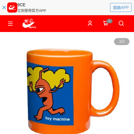
9CE
開啟APP
立刻使用官方APP
0
1
/
2