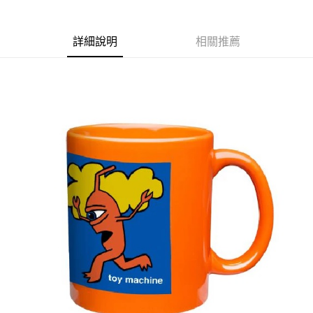
華南商業銀行
彰化商業銀行
國泰世華商業銀行
兆豐國際商業銀行
LINE Pay
上海商業儲蓄銀行
台北富邦商業銀行
臺灣中小企業銀行
台中商業銀行
兆豐國際商業銀行
臺灣中小企業銀行
詳細說明
相關推薦
匯豐（台灣）商業銀行
華泰商業銀行
Apple Pay
台中商業銀行
匯豐（台灣）商業銀行
聯邦商業銀行
遠東國際商業銀行
華泰商業銀行
聯邦商業銀行
街口支付
元大商業銀行
永豐商業銀行
遠東國際商業銀行
元大商業銀行
玉山商業銀行
星展（台灣）商業銀行
永豐商業銀行
玉山商業銀行
悠遊付
台新國際商業銀行
中國信託商業銀行
星展（台灣）商業銀行
台新國際商業銀行
台灣樂天信用卡公司
中國信託商業銀行
台灣樂天信用卡公司
Google Pay
ATM付款
運送方式
全家取貨付款
每筆NT$60
7-11取貨付款
每筆NT$60
新竹貨運宅配 (需店面取貨請聯絡客服呦~~收到通知後再請前往門