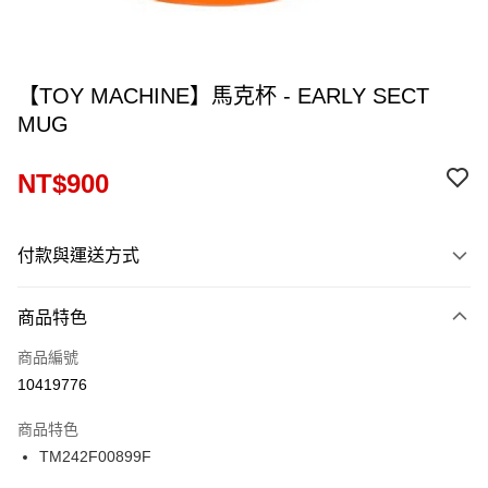
【TOY MACHINE】馬克杯 - EARLY SECT
MUG
NT$900
付款與運送方式
付款方式
商品特色
信用卡一次付款
商品編號
信用卡分期付款
10419776
12 期 0 利率 每期
NT$75
21家銀行
商品特色
24 期 0 利率 每期
NT$37
20家銀行
合作金庫商業銀行
第一商業銀行
TM242F00899F
華南商業銀行
彰化商業銀行
合作金庫商業銀行
第一商業銀行
超商取貨付款
上海商業儲蓄銀行
台北富邦商業銀行