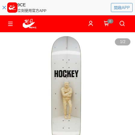
9CE
開啟APP
立刻使用官方APP
0
1
/
2