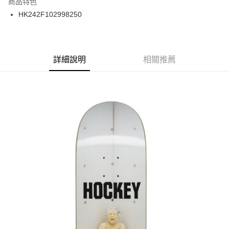
商品特色
24 期 0 利率 每期
NT$120
20家銀行
合作金庫商業銀行
第一商業銀行
HK242F102998250
華南商業銀行
彰化商業銀行
合作金庫商業銀行
第一商業銀行
LINE Pay
上海商業儲蓄銀行
台北富邦商業銀行
華南商業銀行
彰化商業銀行
國泰世華商業銀行
兆豐國際商業銀行
Apple Pay
上海商業儲蓄銀行
台北富邦商業銀行
臺灣中小企業銀行
台中商業銀行
兆豐國際商業銀行
臺灣中小企業銀行
詳細說明
相關推薦
匯豐（台灣）商業銀行
華泰商業銀行
街口支付
台中商業銀行
匯豐（台灣）商業銀行
聯邦商業銀行
遠東國際商業銀行
華泰商業銀行
聯邦商業銀行
悠遊付
元大商業銀行
永豐商業銀行
遠東國際商業銀行
元大商業銀行
玉山商業銀行
星展（台灣）商業銀行
永豐商業銀行
玉山商業銀行
Google Pay
台新國際商業銀行
中國信託商業銀行
星展（台灣）商業銀行
台新國際商業銀行
台灣樂天信用卡公司
中國信託商業銀行
台灣樂天信用卡公司
ATM付款
運送方式
新竹貨運宅配 (需店面取貨請聯絡客服呦~~收到通知後再請前往門
市取貨!)
每筆NT$80