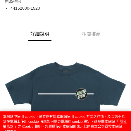
商品特色
24 期 0 利率 每期
NT$50
20家銀行
合作金庫商業銀行
第一商業銀行
44152080-1520
華南商業銀行
彰化商業銀行
合作金庫商業銀行
第一商業銀行
超商取貨付款
上海商業儲蓄銀行
台北富邦商業銀行
華南商業銀行
彰化商業銀行
國泰世華商業銀行
兆豐國際商業銀行
LINE Pay
上海商業儲蓄銀行
台北富邦商業銀行
臺灣中小企業銀行
台中商業銀行
兆豐國際商業銀行
臺灣中小企業銀行
詳細說明
相關推薦
匯豐（台灣）商業銀行
華泰商業銀行
Apple Pay
台中商業銀行
匯豐（台灣）商業銀行
聯邦商業銀行
遠東國際商業銀行
華泰商業銀行
聯邦商業銀行
街口支付
元大商業銀行
永豐商業銀行
遠東國際商業銀行
元大商業銀行
玉山商業銀行
星展（台灣）商業銀行
永豐商業銀行
玉山商業銀行
悠遊付
台新國際商業銀行
中國信託商業銀行
星展（台灣）商業銀行
台新國際商業銀行
台灣樂天信用卡公司
中國信託商業銀行
台灣樂天信用卡公司
Google Pay
ATM付款
運送方式
全家取貨付款
每筆NT$60
本網站中使用 cookie，欲查詢有關本網站使用 cookie 方式之詳情，及若您不希
7-11取貨付款
望在電腦上使用 cookie 時應如何變更電腦的 cookie 設定，請參閱本網站「
隱私
權條款
」之 Cookie 聲明。您繼續使用本網站即表示您同意本公司得按本網站使
每筆NT$60