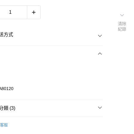
清除
紀錄
送方式
次付款
期付款
 0 利率 每期
NT$291
21家銀行
A80120
 0 利率 每期
NT$145
20家銀行
庫商業銀行
第一商業銀行
業銀行
彰化商業銀行
庫商業銀行
第一商業銀行
付款
業儲蓄銀行
台北富邦商業銀行
類 (3)
業銀行
彰化商業銀行
華商業銀行
兆豐國際商業銀行
業儲蓄銀行
台北富邦商業銀行
《BUTTER GOODS》
褲子 BOTTOM
小企業銀行
台中商業銀行
際商業銀行
臺灣中小企業銀行
客服
台灣）商業銀行
華泰商業銀行
業銀行
匯豐（台灣）商業銀行
短褲 SHORTS
業銀行
遠東國際商業銀行