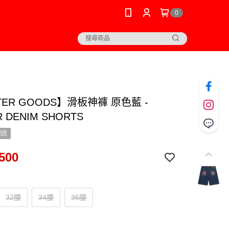
0
TER GOODS】滑板神褲 原色藍 -
R DENIM SHORTS
配送
500
32腰
34腰
36腰