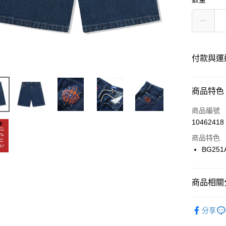
付款與運
付款方式
商品特色
信用卡一
商品編號
10462418
信用卡分
商品特色
12 期
BG251
24 期
合作金
華南商
合作金
超商取貨
上海商
商品相關分
華南商
國泰世
LINE Pay
上海商
服飾品牌
臺灣中
兆豐國
分享
匯豐（
Apple Pay
台中商
服飾分類
聯邦商