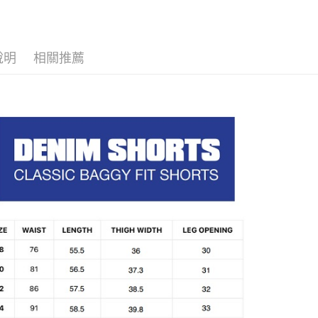
華泰商
街口支付
元大商
滑板神褲
遠東國
玉山商
永豐商
悠遊付
台新國
星展（
說明
相關推薦
台灣樂
中國信
Google Pa
ATM付款
運送方式
全家取貨
每筆NT$6
7-11取貨
每筆NT$6
新竹貨運宅
市取貨!)
每筆NT$8
離島新竹