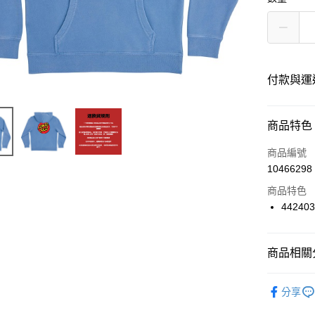
付款與運
付款方式
商品特色
信用卡一
商品編號
10466298
信用卡分
商品特色
12 期
442403
24 期
合作金
華南商
合作金
超商取貨
上海商
商品相關分
華南商
國泰世
LINE Pay
上海商
服飾品牌
臺灣中
兆豐國
分享
匯豐（
Apple Pay
台中商
服飾分類
聯邦商