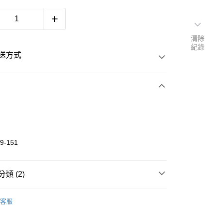
清除
紀錄
送方式
次付款
期付款
 0 利率 每期
NT$233
21家銀行
9-151
 0 利率 每期
NT$116
20家銀行
庫商業銀行
第一商業銀行
業銀行
彰化商業銀行
庫商業銀行
第一商業銀行
付款
業儲蓄銀行
台北富邦商業銀行
類 (2)
業銀行
彰化商業銀行
華商業銀行
兆豐國際商業銀行
業儲蓄銀行
台北富邦商業銀行
《SANTA CRUZ》
上衣 TOP
小企業銀行
台中商業銀行
際商業銀行
臺灣中小企業銀行
客服
台灣）商業銀行
華泰商業銀行
業銀行
匯豐（台灣）商業銀行
連帽/衛衣 HOODIE/CREWNECK
業銀行
遠東國際商業銀行