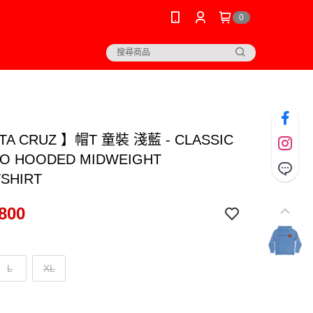
0
TA CRUZ 】帽T 童裝 淺藍 - CLASSIC
/O HOODED MIDWEIGHT
SHIRT
800
L
XL