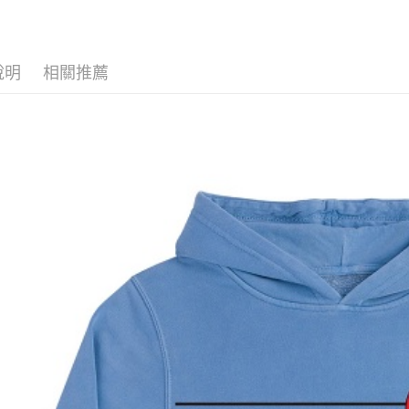
華泰商
街口支付
元大商
遠東國
玉山商
永豐商
悠遊付
台新國
星展（
說明
相關推薦
台灣樂
中國信
Google Pa
ATM付款
運送方式
全家取貨
每筆NT$6
7-11取貨
每筆NT$6
新竹貨運宅
市取貨!)
每筆NT$8
離島新竹