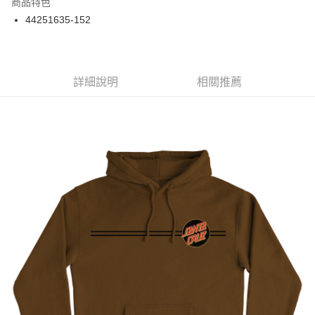
商品特色
24 期 0 利率 每期
NT$125
20家銀行
合作金庫商業銀行
第一商業銀行
44251635-152
華南商業銀行
彰化商業銀行
合作金庫商業銀行
第一商業銀行
超商取貨付款
上海商業儲蓄銀行
台北富邦商業銀行
華南商業銀行
彰化商業銀行
國泰世華商業銀行
兆豐國際商業銀行
LINE Pay
上海商業儲蓄銀行
台北富邦商業銀行
臺灣中小企業銀行
台中商業銀行
兆豐國際商業銀行
臺灣中小企業銀行
詳細說明
相關推薦
匯豐（台灣）商業銀行
華泰商業銀行
Apple Pay
台中商業銀行
匯豐（台灣）商業銀行
聯邦商業銀行
遠東國際商業銀行
華泰商業銀行
聯邦商業銀行
街口支付
元大商業銀行
永豐商業銀行
遠東國際商業銀行
元大商業銀行
玉山商業銀行
星展（台灣）商業銀行
永豐商業銀行
玉山商業銀行
悠遊付
台新國際商業銀行
中國信託商業銀行
星展（台灣）商業銀行
台新國際商業銀行
台灣樂天信用卡公司
中國信託商業銀行
台灣樂天信用卡公司
Google Pay
ATM付款
運送方式
全家取貨付款
每筆NT$60
7-11取貨付款
每筆NT$60