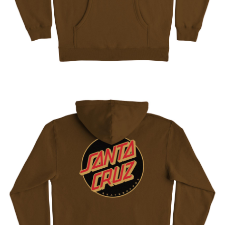
新竹貨運宅配 (需店面取貨請聯絡客服呦~~收到通知後再請前往門
市取貨!)
每筆NT$80
離島新竹物流宅配
每筆NT$150