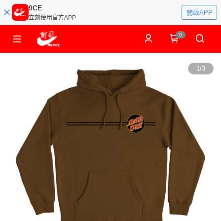
9CE
開啟APP
立刻使用官方APP
0
1
/
3