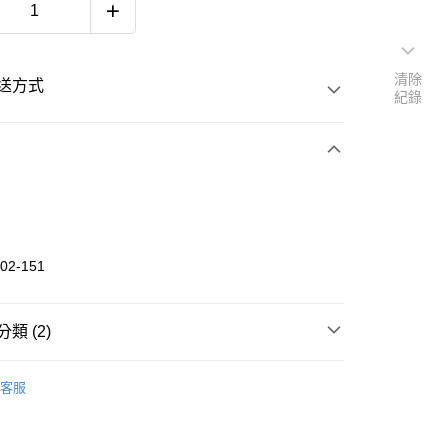
清除
送方式
紀錄
次付款
期付款
 0 利率 每期
NT$100
21家銀行
02-151
 0 利率 每期
NT$50
20家銀行
庫商業銀行
第一商業銀行
業銀行
彰化商業銀行
庫商業銀行
第一商業銀行
付款
業儲蓄銀行
台北富邦商業銀行
類 (2)
業銀行
彰化商業銀行
華商業銀行
兆豐國際商業銀行
業儲蓄銀行
台北富邦商業銀行
《CREATURE》
上衣 TOP
小企業銀行
台中商業銀行
際商業銀行
臺灣中小企業銀行
客服
台灣）商業銀行
華泰商業銀行
業銀行
匯豐（台灣）商業銀行
短袖服飾 T-SHIRT
業銀行
遠東國際商業銀行
業銀行
聯邦商業銀行
業銀行
永豐商業銀行
際商業銀行
元大商業銀行