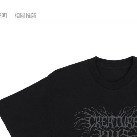
玉山商
永豐商
悠遊付
台新國
星展（
說明
相關推薦
台灣樂
中國信
Google Pa
ATM付款
運送方式
全家取貨
每筆NT$6
7-11取貨
每筆NT$6
新竹貨運宅
市取貨!)
每筆NT$8
離島新竹
每筆NT$1