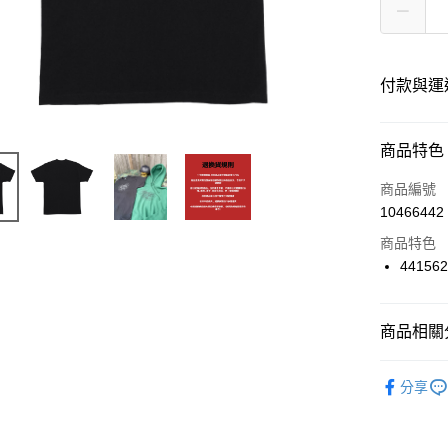
付款與運
付款方式
商品特色
信用卡一
商品編號
10466442
信用卡分
商品特色
12 期
441562
24 期
合作金
華南商
合作金
超商取貨
上海商
商品相關分
華南商
國泰世
LINE Pay
上海商
服飾品牌
臺灣中
兆豐國
分享
匯豐（
Apple Pay
台中商
服飾分類
聯邦商
華泰商
街口支付
元大商
遠東國