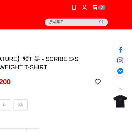
0
TURE】短T 黑 - SCRIBE S/S
WEIGHT T-SHIRT
200
L
XL