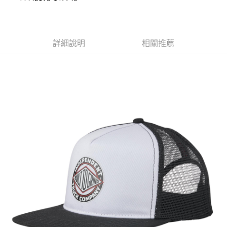
華南商業銀行
彰化商業銀行
合作金庫商業銀行
第一商業銀行
超商取貨付款
上海商業儲蓄銀行
台北富邦商業銀行
華南商業銀行
彰化商業銀行
國泰世華商業銀行
兆豐國際商業銀行
LINE Pay
上海商業儲蓄銀行
台北富邦商業銀行
臺灣中小企業銀行
台中商業銀行
兆豐國際商業銀行
臺灣中小企業銀行
詳細說明
相關推薦
匯豐（台灣）商業銀行
華泰商業銀行
Apple Pay
台中商業銀行
匯豐（台灣）商業銀行
聯邦商業銀行
遠東國際商業銀行
華泰商業銀行
聯邦商業銀行
街口支付
元大商業銀行
永豐商業銀行
遠東國際商業銀行
元大商業銀行
玉山商業銀行
星展（台灣）商業銀行
永豐商業銀行
玉山商業銀行
悠遊付
台新國際商業銀行
中國信託商業銀行
星展（台灣）商業銀行
台新國際商業銀行
台灣樂天信用卡公司
中國信託商業銀行
台灣樂天信用卡公司
Google Pay
ATM付款
運送方式
全家取貨付款
每筆NT$60
7-11取貨付款
每筆NT$60