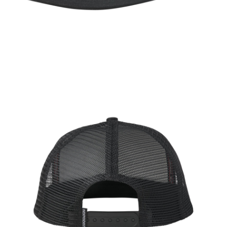
新竹貨運宅配 (需店面取貨請聯絡客服呦~~收到通知後再請前往門
市取貨!)
每筆NT$80
離島新竹物流宅配
每筆NT$150