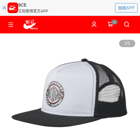
9CE
開啟APP
立刻使用官方APP
0
1
/
5