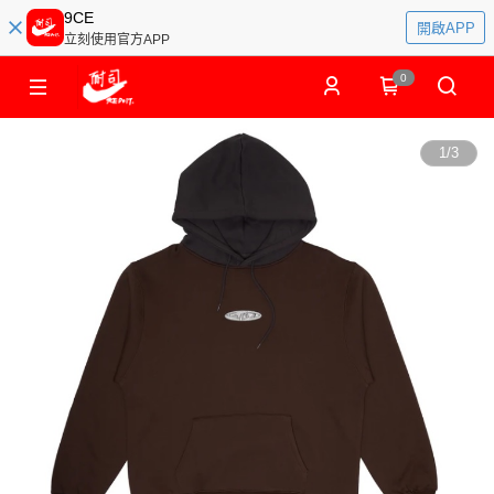
9CE
開啟APP
立刻使用官方APP
0
1
/
3