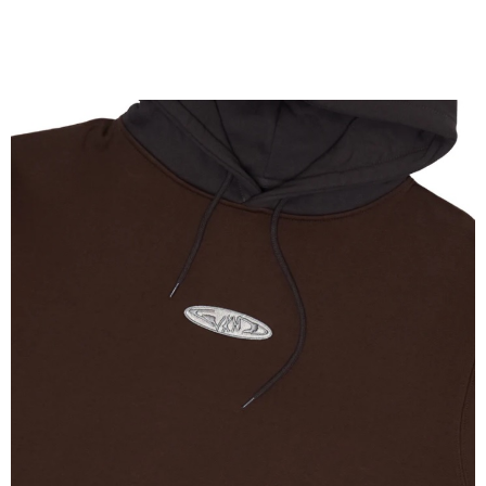
新竹貨運宅配 (需店面取貨請聯絡客服呦~~收到通知後再請前往門
市取貨!)
每筆NT$80
離島新竹物流宅配
每筆NT$150
國家/地區配送
查看運費