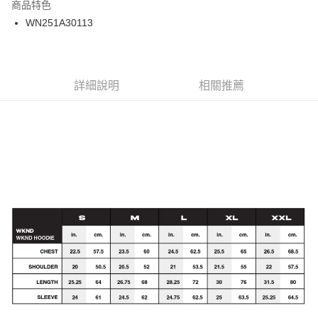
商品特色
24 期 0 利率 每期
NT$145
20家銀行
合作金庫商業銀行
第一商業銀行
WN251A30113
華南商業銀行
彰化商業銀行
合作金庫商業銀行
第一商業銀行
超商取貨付款
上海商業儲蓄銀行
台北富邦商業銀行
華南商業銀行
彰化商業銀行
國泰世華商業銀行
兆豐國際商業銀行
LINE Pay
上海商業儲蓄銀行
台北富邦商業銀行
臺灣中小企業銀行
台中商業銀行
兆豐國際商業銀行
臺灣中小企業銀行
詳細說明
相關推薦
匯豐（台灣）商業銀行
華泰商業銀行
Apple Pay
台中商業銀行
匯豐（台灣）商業銀行
聯邦商業銀行
遠東國際商業銀行
華泰商業銀行
聯邦商業銀行
街口支付
元大商業銀行
永豐商業銀行
遠東國際商業銀行
元大商業銀行
玉山商業銀行
星展（台灣）商業銀行
永豐商業銀行
玉山商業銀行
悠遊付
台新國際商業銀行
中國信託商業銀行
星展（台灣）商業銀行
台新國際商業銀行
台灣樂天信用卡公司
中國信託商業銀行
台灣樂天信用卡公司
Google Pay
ATM付款
運送方式
全家取貨付款
每筆NT$60
7-11取貨付款
每筆NT$60