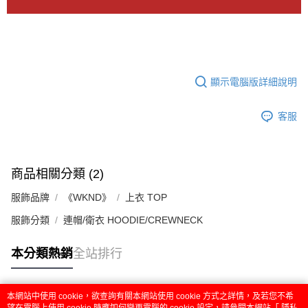
顯示電腦版詳細說明
客服
商品相關分類 (2)
服飾品牌
《WKND》
上衣 TOP
服飾分類
連帽/衛衣 HOODIE/CREWNECK
本分類熱銷
全站排行
本網站中使用 cookie，欲查詢有關本網站使用 cookie 方式之詳情，及若您不希
熱門標籤