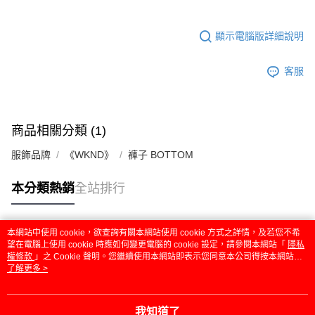
顯示電腦版詳細說明
客服
商品相關分類 (1)
服飾品牌
《WKND》
褲子 BOTTOM
本分類熱銷
全站排行
本網站中使用 cookie，欲查詢有關本網站使用 cookie 方式之詳情，及若您不希
熱門標籤
望在電腦上使用 cookie 時應如何變更電腦的 cookie 設定，請參閱本網站「
隱私
權條款
」之 Cookie 聲明。您繼續使用本網站即表示您同意本公司得按本網站使
用條款之 Cookie 聲明使用 cookie。
了解更多 >
我知道了