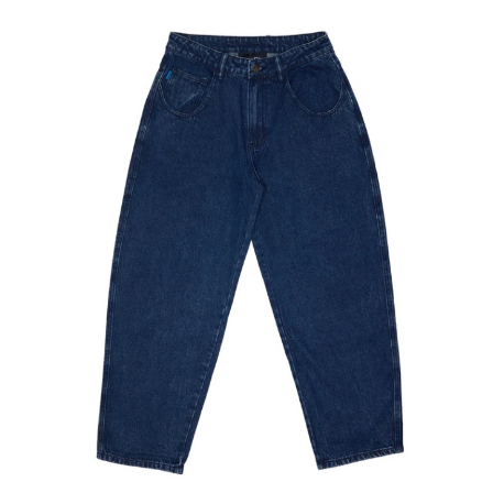
新竹貨運宅配 (需店面取貨請聯絡客服呦~~收到通知後再請前往門
市取貨!)
每筆NT$80
離島新竹物流宅配
每筆NT$150
國家/地區配送
查看運費