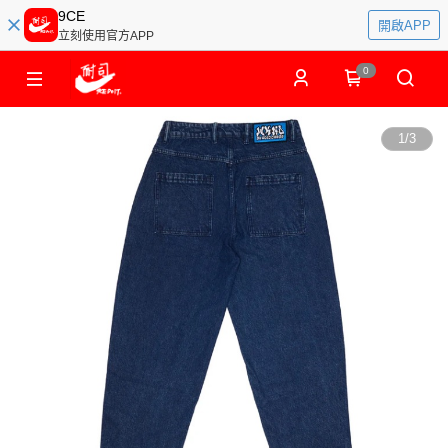
9CE
開啟APP
立刻使用官方APP
0
1
/
3