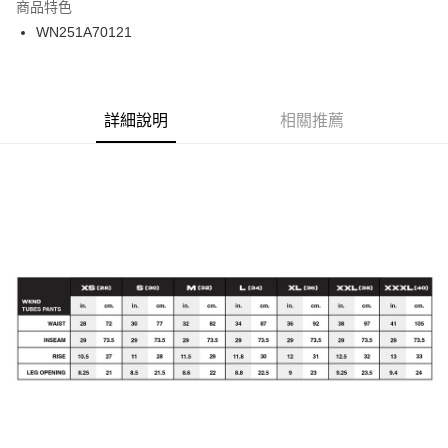
商品特色
24 期 0 利率 每期
NT$162
20家銀行
合作金庫商業銀行
第一商業銀行
WN251A70121
華南商業銀行
彰化商業銀行
合作金庫商業銀行
第一商業銀行
超商取貨付款
上海商業儲蓄銀行
台北富邦商業銀行
華南商業銀行
彰化商業銀行
國泰世華商業銀行
兆豐國際商業銀行
LINE Pay
上海商業儲蓄銀行
台北富邦商業銀行
臺灣中小企業銀行
台中商業銀行
兆豐國際商業銀行
臺灣中小企業銀行
詳細說明
相關推薦
匯豐（台灣）商業銀行
華泰商業銀行
Apple Pay
台中商業銀行
匯豐（台灣）商業銀行
聯邦商業銀行
遠東國際商業銀行
華泰商業銀行
聯邦商業銀行
街口支付
元大商業銀行
永豐商業銀行
遠東國際商業銀行
元大商業銀行
玉山商業銀行
星展（台灣）商業銀行
永豐商業銀行
玉山商業銀行
悠遊付
台新國際商業銀行
中國信託商業銀行
星展（台灣）商業銀行
台新國際商業銀行
台灣樂天信用卡公司
中國信託商業銀行
台灣樂天信用卡公司
Google Pay
ATM付款
運送方式
全家取貨付款
每筆NT$60
7-11取貨付款
每筆NT$60