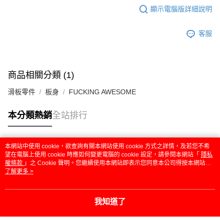
顯示電腦版詳細說明
客服
商品相關分類 (1)
滑板零件
板身
FUCKING AWESOME
本分類熱銷
全站排行
本網站中使用 cookie，欲查詢有關本網站使用 cookie 方式之詳情，及若您不希
熱門標籤
望在電腦上使用 cookie 時應如何變更電腦的 cookie 設定，請參閱本網站「
隱私
權條款
」之 Cookie 聲明。您繼續使用本網站即表示您同意本公司得按本網站使
用條款之 Cookie 聲明使用 cookie。
了解更多 >
我知道了