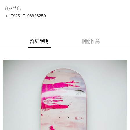
12 期 0 利率 每期
NT$266
21家銀行
商品特色
24 期 0 利率 每期
NT$133
20家銀行
合作金庫商業銀行
第一商業銀行
FA251F106998250
華南商業銀行
彰化商業銀行
合作金庫商業銀行
第一商業銀行
LINE Pay
上海商業儲蓄銀行
台北富邦商業銀行
華南商業銀行
彰化商業銀行
國泰世華商業銀行
兆豐國際商業銀行
Apple Pay
上海商業儲蓄銀行
台北富邦商業銀行
臺灣中小企業銀行
台中商業銀行
兆豐國際商業銀行
臺灣中小企業銀行
詳細說明
相關推薦
匯豐（台灣）商業銀行
華泰商業銀行
街口支付
台中商業銀行
匯豐（台灣）商業銀行
聯邦商業銀行
遠東國際商業銀行
華泰商業銀行
聯邦商業銀行
悠遊付
元大商業銀行
永豐商業銀行
遠東國際商業銀行
元大商業銀行
玉山商業銀行
星展（台灣）商業銀行
永豐商業銀行
玉山商業銀行
Google Pay
台新國際商業銀行
中國信託商業銀行
星展（台灣）商業銀行
台新國際商業銀行
台灣樂天信用卡公司
中國信託商業銀行
台灣樂天信用卡公司
ATM付款
運送方式
新竹貨運宅配 (需店面取貨請聯絡客服呦~~收到通知後再請前往門
市取貨!)
每筆NT$80