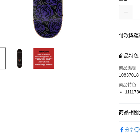
付款與運
付款方式
商品特色
信用卡一
商品編號
10837018
LINE Pay
商品特色
Apple Pay
111173
街口支付
商品相關分
悠遊付
滑板零件
ATM付款
分享