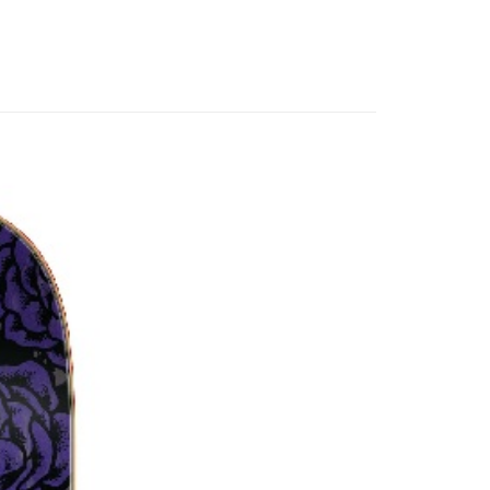
配 (需店面取貨請聯絡客服呦~~收到通知後再請前往門
0