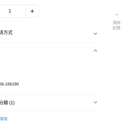
清除
紀錄
送方式
次付款
06-156190
類 (1)
板身
SANTA CRUZ
客服