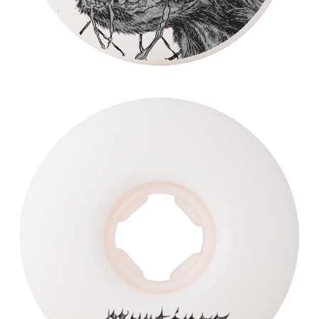
新竹貨運宅配 (需店面取貨請聯絡客服呦~~收到通知後再請前往門
市取貨!)
每筆NT$80
離島新竹物流宅配
每筆NT$150