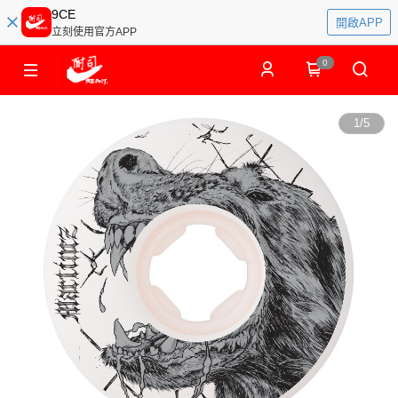
9CE
開啟APP
立刻使用官方APP
0
1
/
5