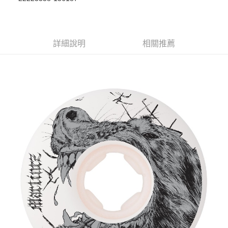
華南商業銀行
彰化商業銀行
合作金庫商業銀行
第一商業銀行
超商取貨付款
上海商業儲蓄銀行
台北富邦商業銀行
華南商業銀行
彰化商業銀行
國泰世華商業銀行
兆豐國際商業銀行
LINE Pay
上海商業儲蓄銀行
台北富邦商業銀行
臺灣中小企業銀行
台中商業銀行
兆豐國際商業銀行
臺灣中小企業銀行
詳細說明
相關推薦
匯豐（台灣）商業銀行
華泰商業銀行
Apple Pay
台中商業銀行
匯豐（台灣）商業銀行
聯邦商業銀行
遠東國際商業銀行
華泰商業銀行
聯邦商業銀行
街口支付
元大商業銀行
永豐商業銀行
遠東國際商業銀行
元大商業銀行
玉山商業銀行
星展（台灣）商業銀行
永豐商業銀行
玉山商業銀行
悠遊付
台新國際商業銀行
中國信託商業銀行
星展（台灣）商業銀行
台新國際商業銀行
台灣樂天信用卡公司
中國信託商業銀行
台灣樂天信用卡公司
Google Pay
ATM付款
運送方式
全家取貨付款
每筆NT$60
7-11取貨付款
每筆NT$60