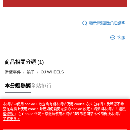
顯示電腦版詳細說明
客服
商品相關分類 (1)
滑板零件
輪子
OJ WHEELS
本分類熱銷
全站排行
本網站中使用 cookie，欲查詢有關本網站使用 cookie 方式之詳情，及若您不希
熱門標籤
望在電腦上使用 cookie 時應如何變更電腦的 cookie 設定，請參閱本網站「
隱私
權條款
」之 Cookie 聲明。您繼續使用本網站即表示您同意本公司得按本網站使
用條款之 Cookie 聲明使用 cookie。
了解更多 >