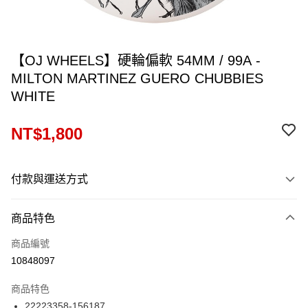
【OJ WHEELS】硬輪偏軟 54MM / 99A -
MILTON MARTINEZ GUERO CHUBBIES
WHITE
NT$1,800
付款與運送方式
付款方式
商品特色
信用卡一次付款
商品編號
信用卡分期付款
10848097
12 期 0 利率 每期
NT$150
21家銀行
商品特色
24 期 0 利率 每期
NT$75
20家銀行
合作金庫商業銀行
第一商業銀行
22223358-156187