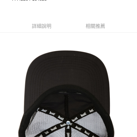
華南商業銀行
彰化商業銀行
合作金庫商業銀行
第一商業銀行
超商取貨付款
上海商業儲蓄銀行
台北富邦商業銀行
華南商業銀行
彰化商業銀行
國泰世華商業銀行
兆豐國際商業銀行
LINE Pay
上海商業儲蓄銀行
台北富邦商業銀行
臺灣中小企業銀行
台中商業銀行
兆豐國際商業銀行
臺灣中小企業銀行
詳細說明
相關推薦
匯豐（台灣）商業銀行
華泰商業銀行
Apple Pay
台中商業銀行
匯豐（台灣）商業銀行
聯邦商業銀行
遠東國際商業銀行
華泰商業銀行
聯邦商業銀行
街口支付
元大商業銀行
永豐商業銀行
遠東國際商業銀行
元大商業銀行
玉山商業銀行
星展（台灣）商業銀行
永豐商業銀行
玉山商業銀行
悠遊付
台新國際商業銀行
中國信託商業銀行
星展（台灣）商業銀行
台新國際商業銀行
台灣樂天信用卡公司
中國信託商業銀行
台灣樂天信用卡公司
Google Pay
ATM付款
運送方式
全家取貨付款
每筆NT$60
7-11取貨付款
每筆NT$60