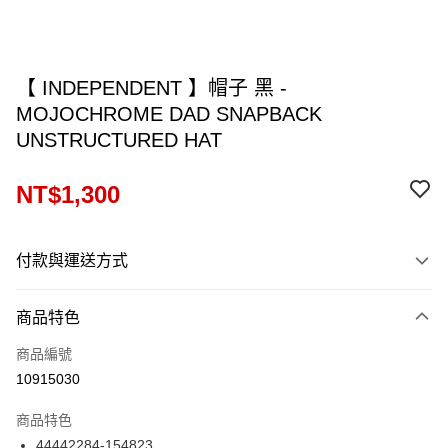
【 INDEPENDENT 】帽子 黑 -
MOJOCHROME DAD SNAPBACK
UNSTRUCTURED HAT
NT$1,300
付款與運送方式
付款方式
商品特色
信用卡一次付款
商品編號
信用卡分期付款
10915030
12 期 0 利率 每期
NT$108
21家銀行
商品特色
24 期 0 利率 每期
NT$54
20家銀行
合作金庫商業銀行
第一商業銀行
44442284-154823