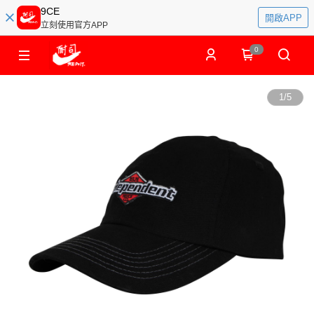
9CE
開啟APP
立刻使用官方APP
0
1
/
5