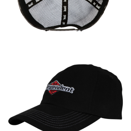
新竹貨運宅配 (需店面取貨請聯絡客服呦~~收到通知後再請前往門
市取貨!)
每筆NT$80
離島新竹物流宅配
每筆NT$150