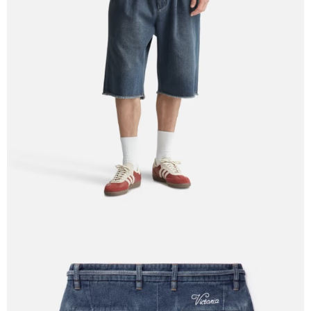
新竹貨運宅配 (需店面取貨請聯絡客服呦~~收到通知後再請前往門
市取貨!)
每筆NT$80
離島新竹物流宅配
每筆NT$150