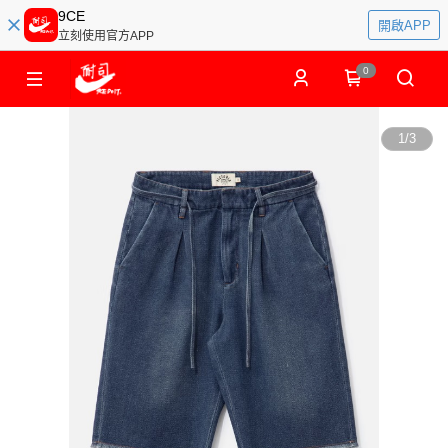
9CE
開啟APP
立刻使用官方APP
0
1
/
3