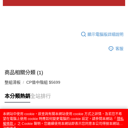
顯示電腦版詳細說明
客服
商品相關分類 (1)
整組滑板
CP值中階組 $5699
本分類熱銷
全站排行
本網站中使用 cookie，欲查詢有關本網站使用 cookie 方式之詳情，及若您不希
熱門標籤
望在電腦上使用 cookie 時應如何變更電腦的 cookie 設定，請參閱本網站「
隱私
權條款
」之 Cookie 聲明。您繼續使用本網站即表示您同意本公司得按本網站使