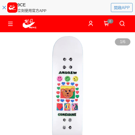
9CE
開啟APP
立刻使用官方APP
0
1
/
6