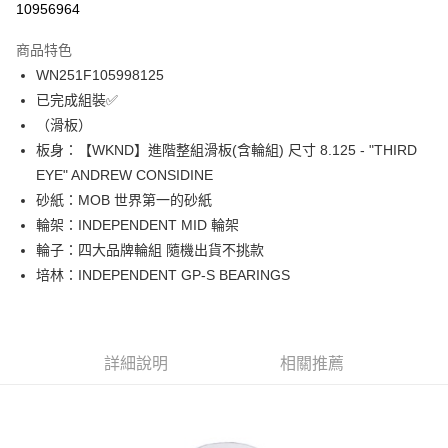
10956964
12 期 0 利率 每期
NT$474
21家銀行
商品特色
24 期 0 利率 每期
NT$237
20家銀行
合作金庫商業銀行
第一商業銀行
WN251F105998125
華南商業銀行
彰化商業銀行
合作金庫商業銀行
第一商業銀行
LINE Pay
已完成組裝✅
上海商業儲蓄銀行
台北富邦商業銀行
華南商業銀行
彰化商業銀行
國泰世華商業銀行
兆豐國際商業銀行
（滑板）
Apple Pay
上海商業儲蓄銀行
台北富邦商業銀行
臺灣中小企業銀行
台中商業銀行
板身：【WKND】進階整組滑板(含輪組) 尺寸 8.125 - "THIRD
兆豐國際商業銀行
臺灣中小企業銀行
匯豐（台灣）商業銀行
華泰商業銀行
街口支付
台中商業銀行
匯豐（台灣）商業銀行
EYE" ANDREW CONSIDINE
聯邦商業銀行
遠東國際商業銀行
華泰商業銀行
聯邦商業銀行
砂紙：MOB 世界第一的砂紙
悠遊付
元大商業銀行
永豐商業銀行
遠東國際商業銀行
元大商業銀行
輪架：INDEPENDENT MID 輪架
玉山商業銀行
星展（台灣）商業銀行
永豐商業銀行
玉山商業銀行
Google Pay
輪子：四大品牌輪組 隨機出貨不挑款
台新國際商業銀行
中國信託商業銀行
星展（台灣）商業銀行
台新國際商業銀行
台灣樂天信用卡公司
培林：INDEPENDENT GP-S BEARINGS
中國信託商業銀行
台灣樂天信用卡公司
ATM付款
運送方式
新竹貨運宅配 (需店面取貨請聯絡客服呦~~收到通知後再請前往門
詳細說明
相關推薦
市取貨!)
每筆NT$80