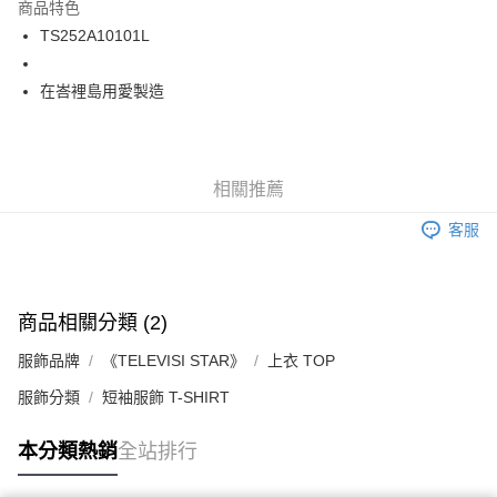
商品特色
24 期 0 利率 每期
NT$75
20家銀行
合作金庫商業銀行
第一商業銀行
TS252A10101L
華南商業銀行
彰化商業銀行
合作金庫商業銀行
第一商業銀行
超商取貨付款
上海商業儲蓄銀行
台北富邦商業銀行
華南商業銀行
彰化商業銀行
國泰世華商業銀行
兆豐國際商業銀行
在峇裡島用愛製造
LINE Pay
上海商業儲蓄銀行
台北富邦商業銀行
臺灣中小企業銀行
台中商業銀行
兆豐國際商業銀行
臺灣中小企業銀行
匯豐（台灣）商業銀行
華泰商業銀行
Apple Pay
台中商業銀行
匯豐（台灣）商業銀行
聯邦商業銀行
遠東國際商業銀行
華泰商業銀行
聯邦商業銀行
街口支付
元大商業銀行
永豐商業銀行
相關推薦
遠東國際商業銀行
元大商業銀行
玉山商業銀行
星展（台灣）商業銀行
永豐商業銀行
玉山商業銀行
悠遊付
客服
台新國際商業銀行
中國信託商業銀行
星展（台灣）商業銀行
台新國際商業銀行
台灣樂天信用卡公司
中國信託商業銀行
台灣樂天信用卡公司
Google Pay
ATM付款
商品相關分類 (2)
運送方式
服飾品牌
《TELEVISI STAR》
上衣 TOP
全家取貨付款
服飾分類
短袖服飾 T-SHIRT
每筆NT$60
本分類熱銷
全站排行
7-11取貨付款
每筆NT$60