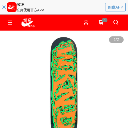
9CE
開啟APP
立刻使用官方APP
0
1
/
2