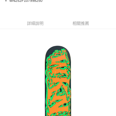
WN252F107998250
華南商業銀行
彰化商業銀行
合作金庫商業銀行
第一商業銀行
LINE Pay
上海商業儲蓄銀行
台北富邦商業銀行
華南商業銀行
彰化商業銀行
國泰世華商業銀行
兆豐國際商業銀行
Apple Pay
上海商業儲蓄銀行
台北富邦商業銀行
臺灣中小企業銀行
台中商業銀行
兆豐國際商業銀行
臺灣中小企業銀行
詳細說明
相關推薦
匯豐（台灣）商業銀行
華泰商業銀行
街口支付
台中商業銀行
匯豐（台灣）商業銀行
聯邦商業銀行
遠東國際商業銀行
華泰商業銀行
聯邦商業銀行
悠遊付
元大商業銀行
永豐商業銀行
遠東國際商業銀行
元大商業銀行
玉山商業銀行
星展（台灣）商業銀行
永豐商業銀行
玉山商業銀行
Google Pay
台新國際商業銀行
中國信託商業銀行
星展（台灣）商業銀行
台新國際商業銀行
台灣樂天信用卡公司
中國信託商業銀行
台灣樂天信用卡公司
ATM付款
運送方式
新竹貨運宅配 (需店面取貨請聯絡客服呦~~收到通知後再請前往門
市取貨!)
每筆NT$80