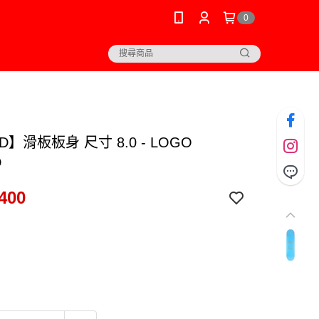
0
D】滑板板身 尺寸 8.0 - LOGO
D
400