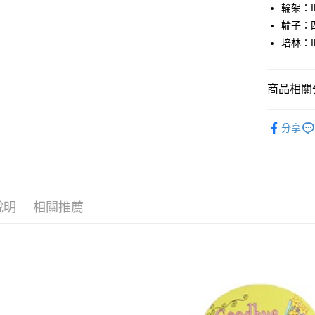
聯邦商
輪架：I
華泰商
悠遊付
元大商
輪子：
遠東國
玉山商
永豐商
培林：IN
Google Pa
台新國
星展（
台灣樂
中國信
ATM付款
商品相關分
整組滑板
運送方式
分享
新竹貨運宅
市取貨!)
每筆NT$8
說明
相關推薦