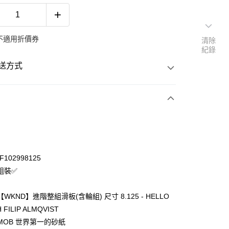
不適用折價券
清除
紀錄
送方式
次付款
期付款
 0 利率 每期
NT$474
21家銀行
F102998125
 0 利率 每期
NT$237
20家銀行
庫商業銀行
第一商業銀行
組裝✅
業銀行
彰化商業銀行
）
庫商業銀行
第一商業銀行
業儲蓄銀行
台北富邦商業銀行
業銀行
彰化商業銀行
WKND】進階整組滑板(含輪組) 尺寸 8.125 - HELLO
華商業銀行
兆豐國際商業銀行
業儲蓄銀行
台北富邦商業銀行
 FILIP ALMQVIST
小企業銀行
台中商業銀行
際商業銀行
臺灣中小企業銀行
MOB 世界第一的砂紙
台灣）商業銀行
華泰商業銀行
業銀行
匯豐（台灣）商業銀行