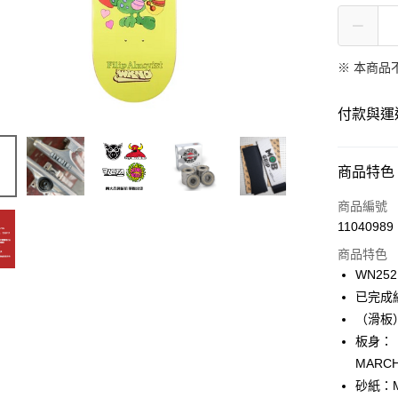
※ 本商品
付款與運
付款方式
商品特色
信用卡一
商品編號
11040989
信用卡分
商品特色
12 期
WN252
24 期
合作金
已完成
華南商
（滑板
合作金
LINE Pay
上海商
華南商
板身：【
國泰世
Apple Pay
上海商
MARCH
臺灣中
兆豐國
砂紙：
匯豐（
街口支付
台中商