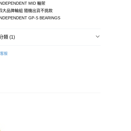
業銀行
遠東國際商業銀行
NDEPENDENT MID 輪架
業銀行
聯邦商業銀行
業銀行
永豐商業銀行
四大品牌輪組 隨機出貨不挑款
際商業銀行
元大商業銀行
業銀行
星展（台灣）商業銀行
業銀行
玉山商業銀行
DEPENDENT GP-S BEARINGS
y
際商業銀行
中國信託商業銀行
台灣）商業銀行
台新國際商業銀行
天信用卡公司
託商業銀行
台灣樂天信用卡公司
類 (1)
CP值中階組 $5699
客服
配 (需店面取貨請聯絡客服呦~~收到通知後再請前往門
0