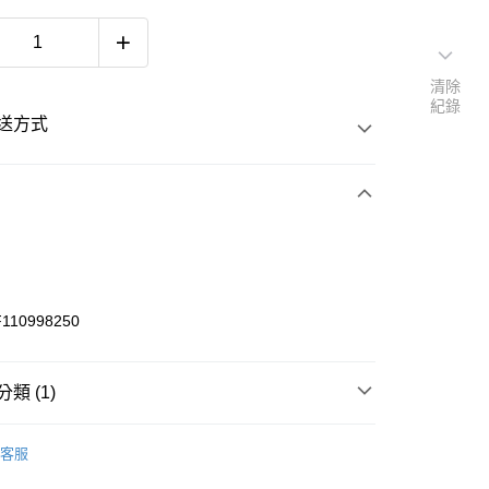
清除
紀錄
送方式
次付款
期付款
 0 利率 每期
NT$266
21家銀行
F110998250
 0 利率 每期
NT$133
20家銀行
庫商業銀行
第一商業銀行
業銀行
彰化商業銀行
庫商業銀行
第一商業銀行
業儲蓄銀行
台北富邦商業銀行
類 (1)
業銀行
彰化商業銀行
華商業銀行
兆豐國際商業銀行
業儲蓄銀行
台北富邦商業銀行
板身
FUCKING AWESOME
小企業銀行
台中商業銀行
際商業銀行
臺灣中小企業銀行
客服
台灣）商業銀行
華泰商業銀行
業銀行
匯豐（台灣）商業銀行
業銀行
遠東國際商業銀行