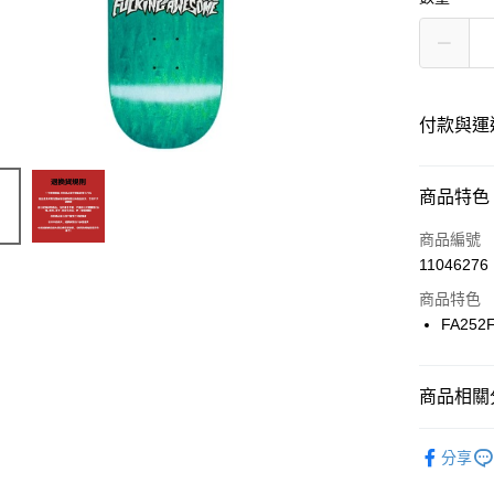
付款與運
付款方式
商品特色
信用卡一
商品編號
11046276
信用卡分
商品特色
12 期
FA252
24 期
合作金
華南商
合作金
LINE Pay
上海商
商品相關分
華南商
國泰世
Apple Pay
上海商
滑板零件
臺灣中
兆豐國
分享
匯豐（
街口支付
台中商
聯邦商