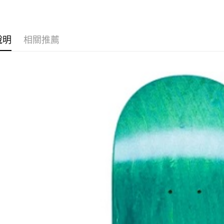
華泰商
悠遊付
元大商
遠東國
玉山商
永豐商
Google Pa
台新國
星展（
說明
相關推薦
台灣樂
中國信
ATM付款
運送方式
新竹貨運宅
市取貨!)
每筆NT$8