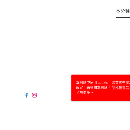
本分類
本網站中使用 cookie，欲查詢有關
設定，請參閱本網站「
隱私權條款
使用 cookie。
了解更多 >