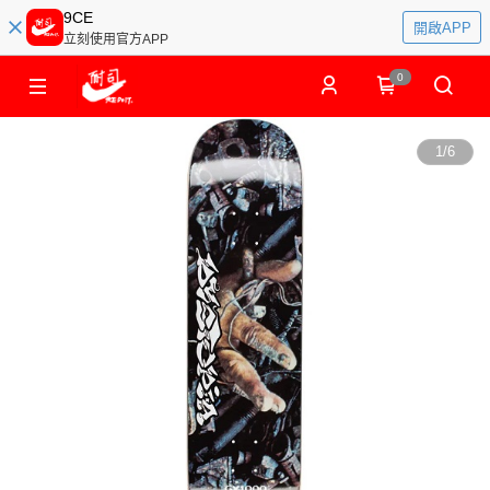
9CE
開啟APP
立刻使用官方APP
0
1
/
6