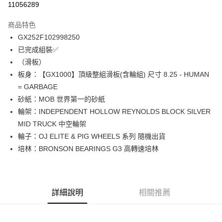
11056289
12 期 0 利率 每期
NT$624
21家銀行
商品特色
24 期 0 利率 每期
NT$312
20家銀行
合作金庫商業銀行
第一商業銀行
GX252F102998250
華南商業銀行
彰化商業銀行
合作金庫商業銀行
第一商業銀行
LINE Pay
已完成組裝✅
上海商業儲蓄銀行
台北富邦商業銀行
華南商業銀行
彰化商業銀行
國泰世華商業銀行
兆豐國際商業銀行
（滑板）
Apple Pay
上海商業儲蓄銀行
台北富邦商業銀行
臺灣中小企業銀行
台中商業銀行
板身：【GX1000】頂級整組滑板(含輪組) 尺寸 8.25 - HUMAN
兆豐國際商業銀行
臺灣中小企業銀行
匯豐（台灣）商業銀行
華泰商業銀行
街口支付
台中商業銀行
匯豐（台灣）商業銀行
= GARBAGE
聯邦商業銀行
遠東國際商業銀行
華泰商業銀行
聯邦商業銀行
砂紙：MOB 世界第一的砂紙
悠遊付
元大商業銀行
永豐商業銀行
遠東國際商業銀行
元大商業銀行
輪架：INDEPENDENT HOLLOW REYNOLDS BLOCK SILVER
玉山商業銀行
星展（台灣）商業銀行
永豐商業銀行
玉山商業銀行
Google Pay
MID TRUCK 中空輪架
台新國際商業銀行
中國信託商業銀行
星展（台灣）商業銀行
台新國際商業銀行
台灣樂天信用卡公司
輪子：OJ ELITE & PIG WHEELS 系列 隨機出貨
中國信託商業銀行
台灣樂天信用卡公司
ATM付款
培林：BRONSON BEARINGS G3 高轉速培林
運送方式
新竹貨運宅配 (需店面取貨請聯絡客服呦~~收到通知後再請前往門
市取貨!)
詳細說明
相關推薦
每筆NT$80