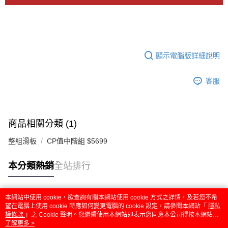
顯示電腦版詳細說明
客服
商品相關分類 (1)
整組滑板
CP值中階組 $5699
本分類熱銷
全站排行
本網站中使用 cookie，欲查詢有關本網站使用 cookie 方式之詳情，及若您不希
熱門標籤
望在電腦上使用 cookie 時應如何變更電腦的 cookie 設定，請參閱本網站「
隱私
權條款
」之 Cookie 聲明。您繼續使用本網站即表示您同意本公司得按本網站使
用條款之 Cookie 聲明使用 cookie。
了解更多 >