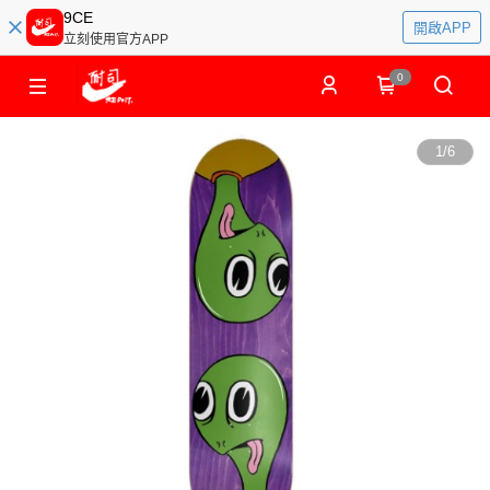
9CE
開啟APP
立刻使用官方APP
0
1
/
6