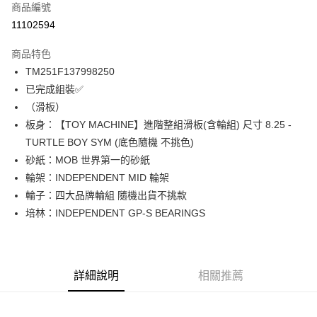
商品編號
信用卡分期付款
11102594
12 期 0 利率 每期
NT$474
21家銀行
商品特色
24 期 0 利率 每期
NT$237
20家銀行
合作金庫商業銀行
第一商業銀行
TM251F137998250
華南商業銀行
彰化商業銀行
合作金庫商業銀行
第一商業銀行
LINE Pay
已完成組裝✅
上海商業儲蓄銀行
台北富邦商業銀行
華南商業銀行
彰化商業銀行
國泰世華商業銀行
兆豐國際商業銀行
（滑板）
Apple Pay
上海商業儲蓄銀行
台北富邦商業銀行
臺灣中小企業銀行
台中商業銀行
板身：【TOY MACHINE】進階整組滑板(含輪組) 尺寸 8.25 -
兆豐國際商業銀行
臺灣中小企業銀行
匯豐（台灣）商業銀行
華泰商業銀行
街口支付
台中商業銀行
匯豐（台灣）商業銀行
TURTLE BOY SYM (底色隨機 不挑色)
聯邦商業銀行
遠東國際商業銀行
華泰商業銀行
聯邦商業銀行
砂紙：MOB 世界第一的砂紙
悠遊付
元大商業銀行
永豐商業銀行
遠東國際商業銀行
元大商業銀行
輪架：INDEPENDENT MID 輪架
玉山商業銀行
星展（台灣）商業銀行
永豐商業銀行
玉山商業銀行
Google Pay
輪子：四大品牌輪組 隨機出貨不挑款
台新國際商業銀行
中國信託商業銀行
星展（台灣）商業銀行
台新國際商業銀行
台灣樂天信用卡公司
培林：INDEPENDENT GP-S BEARINGS
中國信託商業銀行
台灣樂天信用卡公司
ATM付款
運送方式
新竹貨運宅配 (需店面取貨請聯絡客服呦~~收到通知後再請前往門
詳細說明
相關推薦
市取貨!)
每筆NT$80