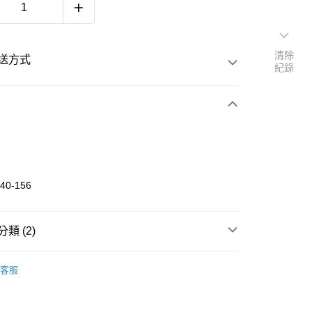
清除
送方式
紀錄
次付款
期付款
 0 利率 每期
NT$250
21家銀行
40-156
 0 利率 每期
NT$125
20家銀行
庫商業銀行
第一商業銀行
業銀行
彰化商業銀行
庫商業銀行
第一商業銀行
付款
業儲蓄銀行
台北富邦商業銀行
類 (2)
業銀行
彰化商業銀行
華商業銀行
兆豐國際商業銀行
業儲蓄銀行
台北富邦商業銀行
《CREATURE》
上衣 TOP
小企業銀行
台中商業銀行
際商業銀行
臺灣中小企業銀行
客服
台灣）商業銀行
華泰商業銀行
業銀行
匯豐（台灣）商業銀行
連帽/衛衣 HOODIE/CREWNECK
業銀行
遠東國際商業銀行
業銀行
聯邦商業銀行
業銀行
永豐商業銀行
際商業銀行
元大商業銀行