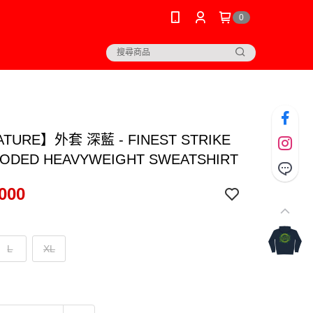
0
TURE】外套 深藍 - FINEST STRIKE
OODED HEAVYWEIGHT SWEATSHIRT
000
L
XL