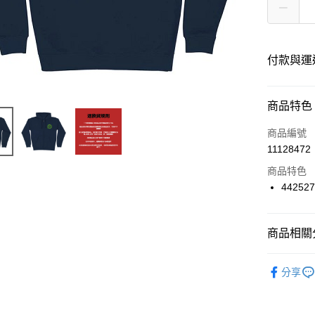
付款與運
付款方式
商品特色
信用卡一
商品編號
11128472
信用卡分
商品特色
12 期
442527
24 期
合作金
華南商
合作金
超商取貨
上海商
商品相關分
華南商
國泰世
LINE Pay
上海商
服飾品牌
臺灣中
兆豐國
分享
匯豐（
Apple Pay
台中商
服飾分類
聯邦商
華泰商
街口支付
元大商
遠東國