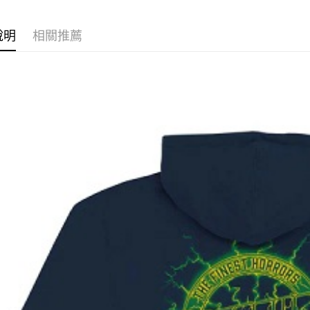
玉山商
永豐商
悠遊付
台新國
星展（
說明
相關推薦
台灣樂
中國信
Google Pa
ATM付款
運送方式
全家取貨
每筆NT$6
7-11取貨
每筆NT$6
新竹貨運宅
市取貨!)
每筆NT$8
離島新竹
每筆NT$1