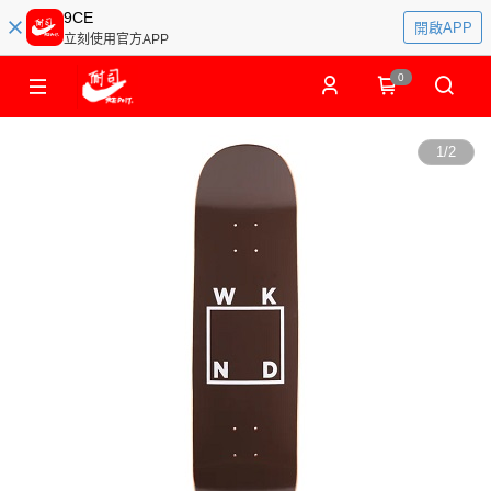
9CE
開啟APP
立刻使用官方APP
0
1
/
2