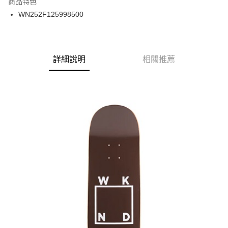
商品特色
24 期 0 利率 每期
NT$100
20家銀行
合作金庫商業銀行
第一商業銀行
WN252F125998500
華南商業銀行
彰化商業銀行
合作金庫商業銀行
第一商業銀行
LINE Pay
上海商業儲蓄銀行
台北富邦商業銀行
華南商業銀行
彰化商業銀行
國泰世華商業銀行
兆豐國際商業銀行
Apple Pay
上海商業儲蓄銀行
台北富邦商業銀行
臺灣中小企業銀行
台中商業銀行
兆豐國際商業銀行
臺灣中小企業銀行
詳細說明
相關推薦
匯豐（台灣）商業銀行
華泰商業銀行
街口支付
台中商業銀行
匯豐（台灣）商業銀行
聯邦商業銀行
遠東國際商業銀行
華泰商業銀行
聯邦商業銀行
悠遊付
元大商業銀行
永豐商業銀行
遠東國際商業銀行
元大商業銀行
玉山商業銀行
星展（台灣）商業銀行
永豐商業銀行
玉山商業銀行
Google Pay
台新國際商業銀行
中國信託商業銀行
星展（台灣）商業銀行
台新國際商業銀行
台灣樂天信用卡公司
中國信託商業銀行
台灣樂天信用卡公司
ATM付款
運送方式
新竹貨運宅配 (需店面取貨請聯絡客服呦~~收到通知後再請前往門
市取貨!)
每筆NT$80