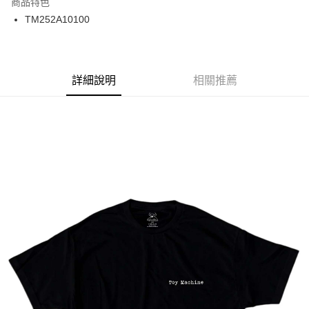
商品特色
24 期 0 利率 每期
NT$50
20家銀行
合作金庫商業銀行
第一商業銀行
TM252A10100
華南商業銀行
彰化商業銀行
合作金庫商業銀行
第一商業銀行
超商取貨付款
上海商業儲蓄銀行
台北富邦商業銀行
華南商業銀行
彰化商業銀行
國泰世華商業銀行
兆豐國際商業銀行
LINE Pay
上海商業儲蓄銀行
台北富邦商業銀行
臺灣中小企業銀行
台中商業銀行
兆豐國際商業銀行
臺灣中小企業銀行
詳細說明
相關推薦
匯豐（台灣）商業銀行
華泰商業銀行
Apple Pay
台中商業銀行
匯豐（台灣）商業銀行
聯邦商業銀行
遠東國際商業銀行
華泰商業銀行
聯邦商業銀行
街口支付
元大商業銀行
永豐商業銀行
遠東國際商業銀行
元大商業銀行
玉山商業銀行
星展（台灣）商業銀行
永豐商業銀行
玉山商業銀行
悠遊付
台新國際商業銀行
中國信託商業銀行
星展（台灣）商業銀行
台新國際商業銀行
台灣樂天信用卡公司
中國信託商業銀行
台灣樂天信用卡公司
Google Pay
ATM付款
運送方式
全家取貨付款
每筆NT$60
7-11取貨付款
每筆NT$60