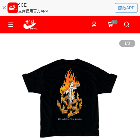
9CE
開啟APP
立刻使用官方APP
0
1
/
3