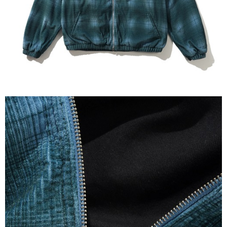
每筆NT$60
新竹貨運宅配 (需店面取貨請聯絡客服呦~~收到通知後再請前往門
市取貨!)
每筆NT$80
離島新竹物流宅配
每筆NT$150
國家/地區配送
查看運費