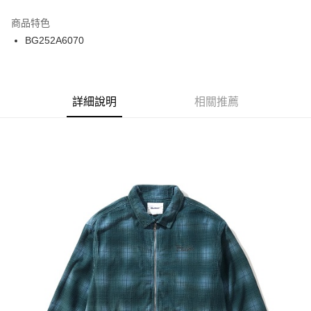
12 期 0 利率 每期
NT$458
21家銀行
商品特色
24 期 0 利率 每期
NT$229
20家銀行
合作金庫商業銀行
第一商業銀行
BG252A6070
華南商業銀行
彰化商業銀行
合作金庫商業銀行
第一商業銀行
超商取貨付款
上海商業儲蓄銀行
台北富邦商業銀行
華南商業銀行
彰化商業銀行
國泰世華商業銀行
兆豐國際商業銀行
LINE Pay
上海商業儲蓄銀行
台北富邦商業銀行
臺灣中小企業銀行
台中商業銀行
兆豐國際商業銀行
臺灣中小企業銀行
詳細說明
相關推薦
匯豐（台灣）商業銀行
華泰商業銀行
Apple Pay
台中商業銀行
匯豐（台灣）商業銀行
聯邦商業銀行
遠東國際商業銀行
華泰商業銀行
聯邦商業銀行
街口支付
元大商業銀行
永豐商業銀行
遠東國際商業銀行
元大商業銀行
玉山商業銀行
星展（台灣）商業銀行
永豐商業銀行
玉山商業銀行
悠遊付
台新國際商業銀行
中國信託商業銀行
星展（台灣）商業銀行
台新國際商業銀行
台灣樂天信用卡公司
中國信託商業銀行
台灣樂天信用卡公司
Google Pay
ATM付款
運送方式
全家取貨付款
每筆NT$60
7-11取貨付款