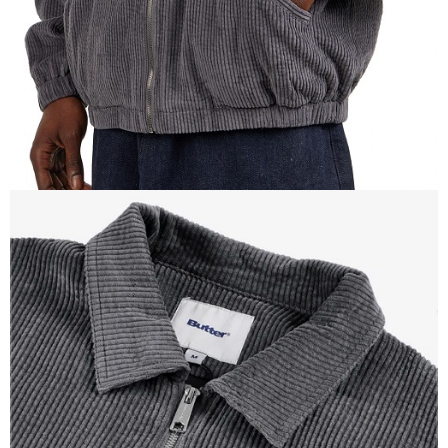
每筆NT$60
新竹貨運宅配 (需店面取貨請聯絡客服呦~~收到通知後再請前往門
市取貨!)
每筆NT$80
離島新竹物流宅配
每筆NT$150
國家/地區配送
查看運費