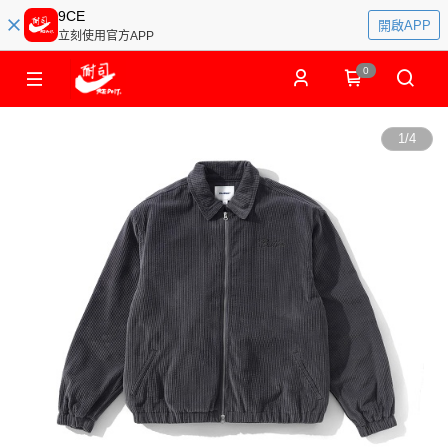
9CE
開啟APP
立刻使用官方APP
0
1
/
4