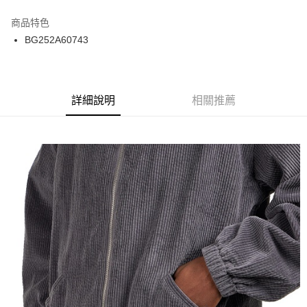
12 期 0 利率 每期
NT$458
21家銀行
商品特色
24 期 0 利率 每期
NT$229
20家銀行
合作金庫商業銀行
第一商業銀行
BG252A60743
華南商業銀行
彰化商業銀行
合作金庫商業銀行
第一商業銀行
超商取貨付款
上海商業儲蓄銀行
台北富邦商業銀行
華南商業銀行
彰化商業銀行
國泰世華商業銀行
兆豐國際商業銀行
LINE Pay
上海商業儲蓄銀行
台北富邦商業銀行
臺灣中小企業銀行
台中商業銀行
兆豐國際商業銀行
臺灣中小企業銀行
詳細說明
相關推薦
匯豐（台灣）商業銀行
華泰商業銀行
Apple Pay
台中商業銀行
匯豐（台灣）商業銀行
聯邦商業銀行
遠東國際商業銀行
華泰商業銀行
聯邦商業銀行
街口支付
元大商業銀行
永豐商業銀行
遠東國際商業銀行
元大商業銀行
玉山商業銀行
星展（台灣）商業銀行
永豐商業銀行
玉山商業銀行
悠遊付
台新國際商業銀行
中國信託商業銀行
星展（台灣）商業銀行
台新國際商業銀行
台灣樂天信用卡公司
中國信託商業銀行
台灣樂天信用卡公司
Google Pay
ATM付款
運送方式
全家取貨付款
每筆NT$60
7-11取貨付款