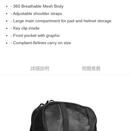
華南商業銀行
彰化商業銀行
國泰世華商業銀行
兆豐國際商業銀行
- 360 Breathable Mesh Body
Apple Pay
上海商業儲蓄銀行
台北富邦商業銀行
臺灣中小企業銀行
台中商業銀行
- Adjustable shoulder straps
兆豐國際商業銀行
臺灣中小企業銀行
匯豐（台灣）商業銀行
華泰商業銀行
街口支付
台中商業銀行
匯豐（台灣）商業銀行
- Large main compartment for pad and helmet storage
聯邦商業銀行
遠東國際商業銀行
華泰商業銀行
聯邦商業銀行
- Key clip inside
悠遊付
元大商業銀行
永豐商業銀行
遠東國際商業銀行
元大商業銀行
- Front pocket with graphic
玉山商業銀行
星展（台灣）商業銀行
永豐商業銀行
玉山商業銀行
Google Pay
- Compliant Airlines carry on size
台新國際商業銀行
中國信託商業銀行
星展（台灣）商業銀行
台新國際商業銀行
台灣樂天信用卡公司
中國信託商業銀行
台灣樂天信用卡公司
ATM付款
運送方式
詳細說明
相關推薦
新竹貨運宅配 (需店面取貨請聯絡客服呦~~收到通知後再請前往門
市取貨!)
每筆NT$80