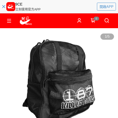
9CE
開啟APP
立刻使用官方APP
0
1
/
5