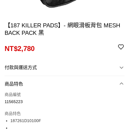
【187 KILLER PADS】- 網眼滑板背包 MESH
BACK PACK 黑
NT$2,780
付款與運送方式
付款方式
商品特色
信用卡一次付款
商品編號
信用卡分期付款
11565223
12 期 0 利率 每期
NT$231
21家銀行
商品特色
24 期 0 利率 每期
NT$115
20家銀行
合作金庫商業銀行
第一商業銀行
187261D10100F
華南商業銀行
彰化商業銀行
合作金庫商業銀行
第一商業銀行
LINE Pay
上海商業儲蓄銀行
台北富邦商業銀行