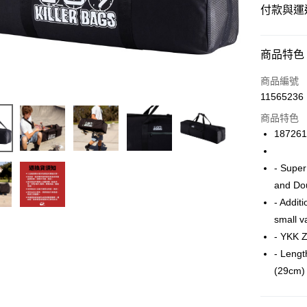
付款與運
付款方式
商品特色
信用卡一
商品編號
11565236
信用卡分
商品特色
12 期
18726
24 期
合作金
華南商
- Super
合作金
LINE Pay
上海商
華南商
and Dou
國泰世
Apple Pay
上海商
- Addit
臺灣中
兆豐國
small v
匯豐（
街口支付
台中商
聯邦商
- YKK Z
華泰商
悠遊付
元大商
- Lengt
遠東國
玉山商
永豐商
(29cm)
Google Pa
台新國
星展（
台灣樂
中國信
ATM付款