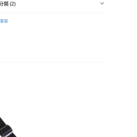
類 (2)
客服
《187 KILLER PADS》
背包 BAGS
配 (需店面取貨請聯絡客服呦~~收到通知後再請前往門
0