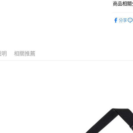
商品相關分
專業護具
運送方式
分享
服飾品牌
新竹貨運宅
市取貨!)
每筆NT$8
說明
相關推薦