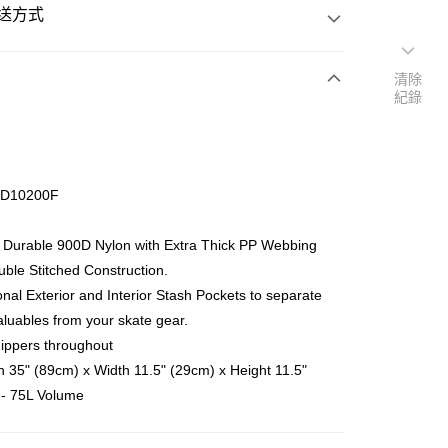
送方式
清除
紀錄
次付款
期付款
 0 利率 每期
NT$265
21家銀行
1D10200F
 0 利率 每期
NT$132
20家銀行
庫商業銀行
第一商業銀行
業銀行
彰化商業銀行
 Durable 900D Nylon with Extra Thick PP Webbing
庫商業銀行
第一商業銀行
業儲蓄銀行
台北富邦商業銀行
業銀行
彰化商業銀行
ble Stitched Construction.
華商業銀行
兆豐國際商業銀行
業儲蓄銀行
台北富邦商業銀行
ional Exterior and Interior Stash Pockets to separate
小企業銀行
台中商業銀行
際商業銀行
臺灣中小企業銀行
aluables from your skate gear.
台灣）商業銀行
華泰商業銀行
業銀行
匯豐（台灣）商業銀行
業銀行
遠東國際商業銀行
ippers throughout
業銀行
聯邦商業銀行
業銀行
永豐商業銀行
h 35" (89cm) x Width 11.5" (29cm) x Height 11.5"
際商業銀行
元大商業銀行
業銀行
星展（台灣）商業銀行
業銀行
玉山商業銀行
 - 75L Volume
y
際商業銀行
中國信託商業銀行
台灣）商業銀行
台新國際商業銀行
天信用卡公司
託商業銀行
台灣樂天信用卡公司