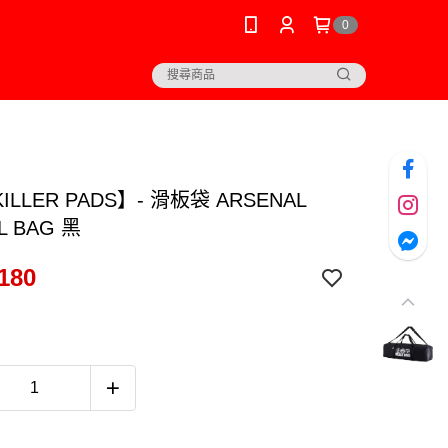
0
KILLER PADS】- 滑板袋 ARSENAL
L BAG 黑
180