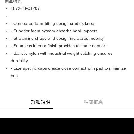
商品特色
24 期 0 利率 每期
NT$120
20家銀行
合作金庫商業銀行
第一商業銀行
187261F01207
華南商業銀行
彰化商業銀行
合作金庫商業銀行
第一商業銀行
LINE Pay
上海商業儲蓄銀行
台北富邦商業銀行
華南商業銀行
彰化商業銀行
國泰世華商業銀行
兆豐國際商業銀行
- Contoured form-fitting design cradles knee
Apple Pay
上海商業儲蓄銀行
台北富邦商業銀行
臺灣中小企業銀行
台中商業銀行
- Superior foam system absorbs hard impacts
兆豐國際商業銀行
臺灣中小企業銀行
匯豐（台灣）商業銀行
華泰商業銀行
街口支付
台中商業銀行
匯豐（台灣）商業銀行
- Streamline shape and design increases mobility
聯邦商業銀行
遠東國際商業銀行
華泰商業銀行
聯邦商業銀行
- Seamless interior finish provides ultimate comfort
悠遊付
元大商業銀行
永豐商業銀行
遠東國際商業銀行
元大商業銀行
- Ballistic nylon with industrial weight stitching ensures
玉山商業銀行
星展（台灣）商業銀行
永豐商業銀行
玉山商業銀行
Google Pay
durability
台新國際商業銀行
中國信託商業銀行
星展（台灣）商業銀行
台新國際商業銀行
台灣樂天信用卡公司
- Size specific caps create close contact with pad to minimize
中國信託商業銀行
台灣樂天信用卡公司
ATM付款
bulk
運送方式
新竹貨運宅配 (需店面取貨請聯絡客服呦~~收到通知後再請前往門
市取貨!)
詳細說明
相關推薦
每筆NT$80