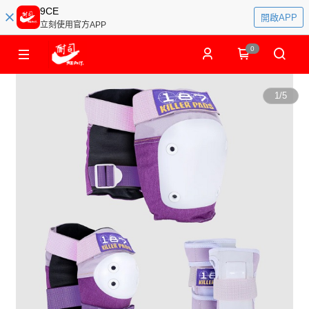
9CE
開啟APP
立刻使用官方APP
0
1
/
5