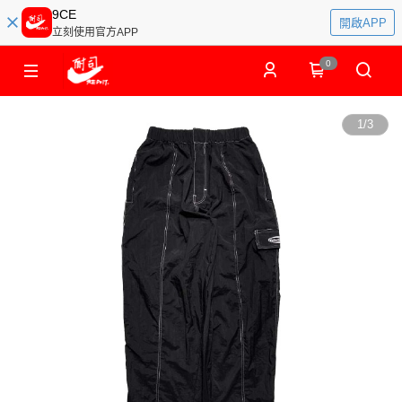
9CE
開啟APP
立刻使用官方APP
0
1
/
3