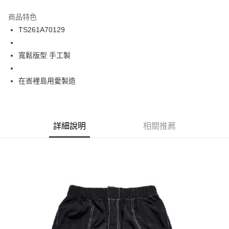
12 期 0 利率 每期
NT$406
21家銀行
商品特色
24 期 0 利率 每期
NT$203
20家銀行
合作金庫商業銀行
第一商業銀行
TS261A70129
華南商業銀行
彰化商業銀行
合作金庫商業銀行
第一商業銀行
超商取貨付款
上海商業儲蓄銀行
台北富邦商業銀行
華南商業銀行
彰化商業銀行
國泰世華商業銀行
兆豐國際商業銀行
寬鬆版型 手工製
LINE Pay
上海商業儲蓄銀行
台北富邦商業銀行
臺灣中小企業銀行
台中商業銀行
兆豐國際商業銀行
臺灣中小企業銀行
匯豐（台灣）商業銀行
華泰商業銀行
Apple Pay
台中商業銀行
匯豐（台灣）商業銀行
在峇裡島用愛製造
聯邦商業銀行
遠東國際商業銀行
華泰商業銀行
聯邦商業銀行
街口支付
元大商業銀行
永豐商業銀行
遠東國際商業銀行
元大商業銀行
玉山商業銀行
星展（台灣）商業銀行
永豐商業銀行
玉山商業銀行
悠遊付
台新國際商業銀行
中國信託商業銀行
星展（台灣）商業銀行
台新國際商業銀行
詳細說明
相關推薦
台灣樂天信用卡公司
中國信託商業銀行
台灣樂天信用卡公司
Google Pay
ATM付款
運送方式
全家取貨付款
每筆NT$60
7-11取貨付款