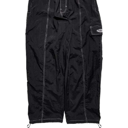
每筆NT$60
新竹貨運宅配 (需店面取貨請聯絡客服呦~~收到通知後再請前往門
市取貨!)
每筆NT$80
離島新竹物流宅配
每筆NT$150
國家/地區配送
查看運費