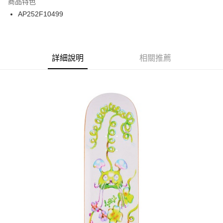
商品特色
街口支付
AP252F10499
悠遊付
ATM付款
詳細說明
相關推薦
運送方式
新竹貨運宅配 (需店面取貨請聯絡客服呦~~收到通知後再請前往門
市取貨!)
每筆NT$80