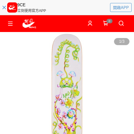
9CE
開啟APP
立刻使用官方APP
0
1
/
3