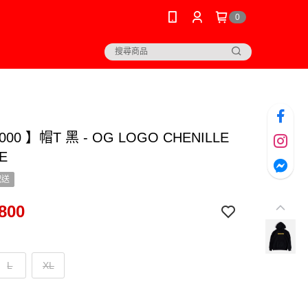
0
000 】帽T 黑 - OG LOGO CHENILLE
E
配送
800
L
XL