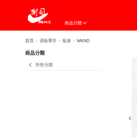
商品分類
首頁
滑板零件
板身
WKND
商品分類
所有分類