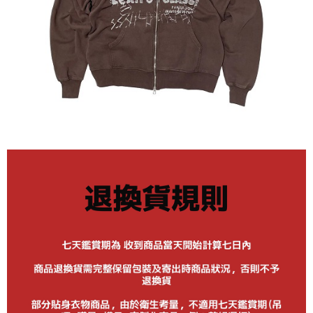
每筆NT$60
新竹貨運宅配 (需店面取貨請聯絡客服呦~~收到通知後再請前往門
市取貨!)
每筆NT$80
離島新竹物流宅配
每筆NT$150
國家/地區配送
查看運費