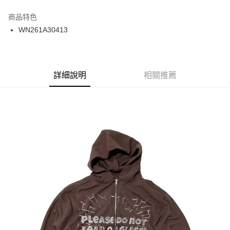
12 期 0 利率 每期
NT$316
21家銀行
商品特色
24 期 0 利率 每期
NT$158
20家銀行
合作金庫商業銀行
第一商業銀行
WN261A30413
華南商業銀行
彰化商業銀行
合作金庫商業銀行
第一商業銀行
超商取貨付款
上海商業儲蓄銀行
台北富邦商業銀行
華南商業銀行
彰化商業銀行
國泰世華商業銀行
兆豐國際商業銀行
LINE Pay
上海商業儲蓄銀行
台北富邦商業銀行
臺灣中小企業銀行
台中商業銀行
兆豐國際商業銀行
臺灣中小企業銀行
詳細說明
相關推薦
匯豐（台灣）商業銀行
華泰商業銀行
Apple Pay
台中商業銀行
匯豐（台灣）商業銀行
聯邦商業銀行
遠東國際商業銀行
華泰商業銀行
聯邦商業銀行
街口支付
元大商業銀行
永豐商業銀行
遠東國際商業銀行
元大商業銀行
玉山商業銀行
星展（台灣）商業銀行
永豐商業銀行
玉山商業銀行
悠遊付
台新國際商業銀行
中國信託商業銀行
星展（台灣）商業銀行
台新國際商業銀行
台灣樂天信用卡公司
中國信託商業銀行
台灣樂天信用卡公司
Google Pay
ATM付款
運送方式
全家取貨付款
每筆NT$60
7-11取貨付款