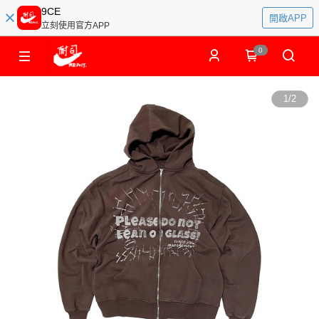
9CE
開啟APP
立刻使用官方APP
0
1
/
2