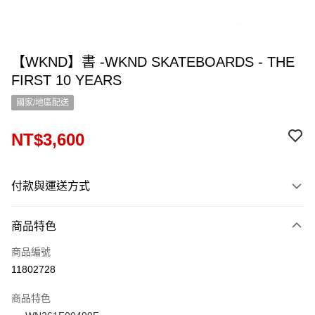
【WKND】書 -WKND SKATEBOARDS - THE
FIRST 10 YEARS
國家/地區配送
NT$3,600
付款與運送方式
付款方式
商品特色
信用卡一次付款
商品編號
信用卡分期付款
11802728
12 期 0 利率 每期
NT$300
21家銀行
商品特色
24 期 0 利率 每期
NT$150
20家銀行
合作金庫商業銀行
第一商業銀行