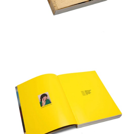
新竹貨運宅配 (需店面取貨請聯絡客服呦~~收到通知後再請前往門
市取貨!)
每筆NT$80
離島新竹物流宅配
每筆NT$150
國家/地區配送
查看運費