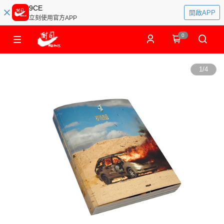
9CE
開啟APP
立刻使用官方APP
0
1
/
4