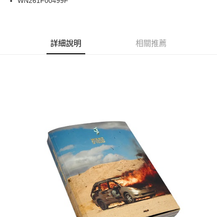
WN261F00499F
華南商業銀行
彰化商業銀行
合作金庫商業銀行
第一商業銀行
超商取貨付款
上海商業儲蓄銀行
台北富邦商業銀行
華南商業銀行
彰化商業銀行
國泰世華商業銀行
兆豐國際商業銀行
LINE Pay
上海商業儲蓄銀行
台北富邦商業銀行
臺灣中小企業銀行
台中商業銀行
兆豐國際商業銀行
臺灣中小企業銀行
詳細說明
相關推薦
匯豐（台灣）商業銀行
華泰商業銀行
Apple Pay
台中商業銀行
匯豐（台灣）商業銀行
聯邦商業銀行
遠東國際商業銀行
華泰商業銀行
聯邦商業銀行
街口支付
元大商業銀行
永豐商業銀行
遠東國際商業銀行
元大商業銀行
玉山商業銀行
星展（台灣）商業銀行
永豐商業銀行
玉山商業銀行
悠遊付
台新國際商業銀行
中國信託商業銀行
星展（台灣）商業銀行
台新國際商業銀行
台灣樂天信用卡公司
中國信託商業銀行
台灣樂天信用卡公司
Google Pay
ATM付款
運送方式
全家取貨付款
每筆NT$60
7-11取貨付款
每筆NT$60