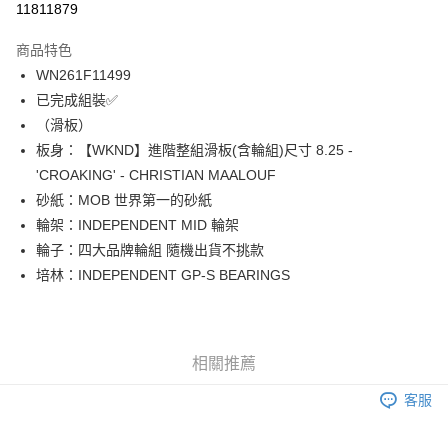
11811879
12 期 0 利率 每期
NT$474
21家銀行
商品特色
24 期 0 利率 每期
NT$237
20家銀行
合作金庫商業銀行
第一商業銀行
WN261F11499
華南商業銀行
彰化商業銀行
合作金庫商業銀行
第一商業銀行
LINE Pay
已完成組裝✅
上海商業儲蓄銀行
台北富邦商業銀行
華南商業銀行
彰化商業銀行
國泰世華商業銀行
兆豐國際商業銀行
（滑板）
Apple Pay
上海商業儲蓄銀行
台北富邦商業銀行
臺灣中小企業銀行
台中商業銀行
板身：【WKND】進階整組滑板(含輪組)尺寸 8.25 -
兆豐國際商業銀行
臺灣中小企業銀行
匯豐（台灣）商業銀行
華泰商業銀行
街口支付
台中商業銀行
匯豐（台灣）商業銀行
'CROAKING' - CHRISTIAN MAALOUF
聯邦商業銀行
遠東國際商業銀行
華泰商業銀行
聯邦商業銀行
砂紙：MOB 世界第一的砂紙
悠遊付
元大商業銀行
永豐商業銀行
遠東國際商業銀行
元大商業銀行
輪架：INDEPENDENT MID 輪架
玉山商業銀行
星展（台灣）商業銀行
永豐商業銀行
玉山商業銀行
Google Pay
輪子：四大品牌輪組 隨機出貨不挑款
台新國際商業銀行
中國信託商業銀行
星展（台灣）商業銀行
台新國際商業銀行
台灣樂天信用卡公司
培林：INDEPENDENT GP-S BEARINGS
中國信託商業銀行
台灣樂天信用卡公司
ATM付款
運送方式
新竹貨運宅配 (需店面取貨請聯絡客服呦~~收到通知後再請前往門
相關推薦
市取貨!)
客服
每筆NT$80