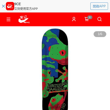
9CE
開啟APP
立刻使用官方APP
0
1
/
6