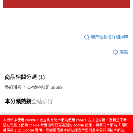
顯示電腦版詳細說明
客服
商品相關分類 (1)
整組滑板
CP值中階組 $5699
本分類熱銷
全站排行
本網站中使用 cookie，欲查詢有關本網站使用 cookie 方式之詳情，及若您不希
熱門標籤
望在電腦上使用 cookie 時應如何變更電腦的 cookie 設定，請參閱本網站「
隱私
權條款
」之 Cookie 聲明。您繼續使用本網站即表示您同意本公司得按本網站使