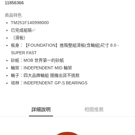
11856366
12 期 0 利率 每期
NT$474
21家銀行
商品特色
24 期 0 利率 每期
NT$237
20家銀行
合作金庫商業銀行
第一商業銀行
TM251F140998000
華南商業銀行
彰化商業銀行
合作金庫商業銀行
第一商業銀行
LINE Pay
已完成組裝✅
上海商業儲蓄銀行
台北富邦商業銀行
華南商業銀行
彰化商業銀行
國泰世華商業銀行
兆豐國際商業銀行
（滑板）
Apple Pay
上海商業儲蓄銀行
台北富邦商業銀行
臺灣中小企業銀行
台中商業銀行
板身：【FOUNDATION】進階整組滑板(含輪組)尺寸 8.0 -
兆豐國際商業銀行
臺灣中小企業銀行
匯豐（台灣）商業銀行
華泰商業銀行
街口支付
台中商業銀行
匯豐（台灣）商業銀行
SUPER FAST
聯邦商業銀行
遠東國際商業銀行
華泰商業銀行
聯邦商業銀行
砂紙：MOB 世界第一的砂紙
悠遊付
元大商業銀行
永豐商業銀行
遠東國際商業銀行
元大商業銀行
輪架：INDEPENDENT MID 輪架
玉山商業銀行
星展（台灣）商業銀行
永豐商業銀行
玉山商業銀行
Google Pay
輪子：四大品牌輪組 隨機出貨不挑款
台新國際商業銀行
中國信託商業銀行
星展（台灣）商業銀行
台新國際商業銀行
台灣樂天信用卡公司
培林：INDEPENDENT GP-S BEARINGS
中國信託商業銀行
台灣樂天信用卡公司
ATM付款
運送方式
新竹貨運宅配 (需店面取貨請聯絡客服呦~~收到通知後再請前往門
詳細說明
相關推薦
市取貨!)
每筆NT$80