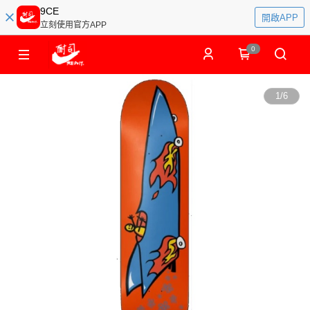
9CE
開啟APP
立刻使用官方APP
0
1
/
6