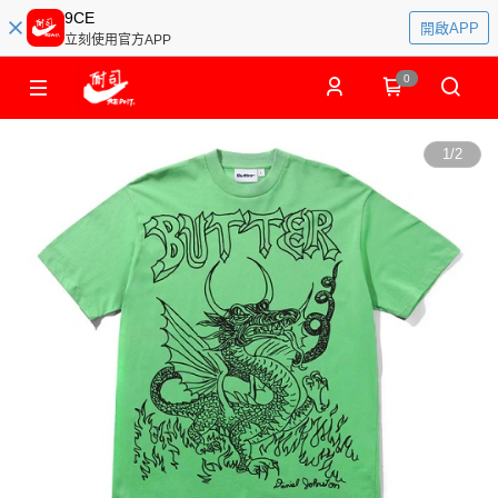
9CE
開啟APP
立刻使用官方APP
0
1
/
2