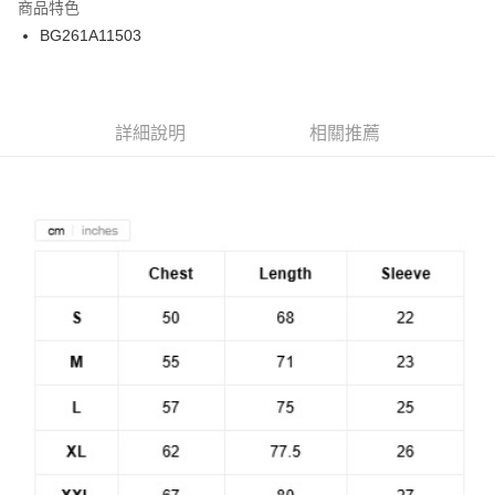
商品特色
24 期 0 利率 每期
NT$66
20家銀行
合作金庫商業銀行
第一商業銀行
BG261A11503
華南商業銀行
彰化商業銀行
合作金庫商業銀行
第一商業銀行
超商取貨付款
上海商業儲蓄銀行
台北富邦商業銀行
華南商業銀行
彰化商業銀行
國泰世華商業銀行
兆豐國際商業銀行
LINE Pay
上海商業儲蓄銀行
台北富邦商業銀行
臺灣中小企業銀行
台中商業銀行
兆豐國際商業銀行
臺灣中小企業銀行
詳細說明
相關推薦
匯豐（台灣）商業銀行
華泰商業銀行
Apple Pay
台中商業銀行
匯豐（台灣）商業銀行
聯邦商業銀行
遠東國際商業銀行
華泰商業銀行
聯邦商業銀行
街口支付
元大商業銀行
永豐商業銀行
遠東國際商業銀行
元大商業銀行
玉山商業銀行
星展（台灣）商業銀行
永豐商業銀行
玉山商業銀行
悠遊付
台新國際商業銀行
中國信託商業銀行
星展（台灣）商業銀行
台新國際商業銀行
台灣樂天信用卡公司
中國信託商業銀行
台灣樂天信用卡公司
Google Pay
ATM付款
運送方式
全家取貨付款
每筆NT$60
7-11取貨付款
每筆NT$60