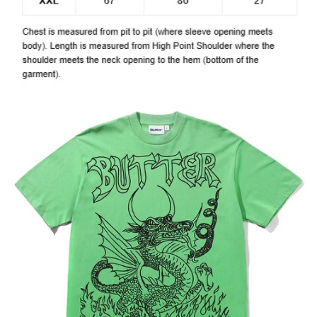
新竹貨運宅配 (需店面取貨請聯絡客服呦~~收到通知後再請前往門
市取貨!)
每筆NT$80
離島新竹物流宅配
每筆NT$150
國家/地區配送
查看運費