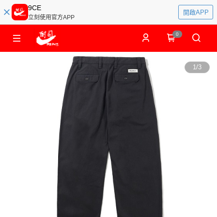
9CE
開啟APP
立刻使用官方APP
0
1
/
3