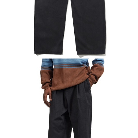
每筆NT$60
新竹貨運宅配 (需店面取貨請聯絡客服呦~~收到通知後再請前往門
市取貨!)
每筆NT$80
離島新竹物流宅配
每筆NT$150
國家/地區配送
查看運費