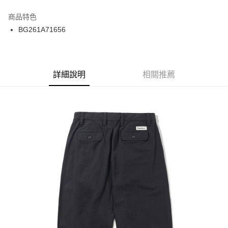
12 期 0 利率 每期
NT$325
21家銀行
商品特色
24 期 0 利率 每期
NT$162
20家銀行
合作金庫商業銀行
第一商業銀行
BG261A71656
華南商業銀行
彰化商業銀行
合作金庫商業銀行
第一商業銀行
超商取貨付款
上海商業儲蓄銀行
台北富邦商業銀行
華南商業銀行
彰化商業銀行
國泰世華商業銀行
兆豐國際商業銀行
LINE Pay
上海商業儲蓄銀行
台北富邦商業銀行
臺灣中小企業銀行
台中商業銀行
兆豐國際商業銀行
臺灣中小企業銀行
詳細說明
相關推薦
匯豐（台灣）商業銀行
華泰商業銀行
Apple Pay
台中商業銀行
匯豐（台灣）商業銀行
聯邦商業銀行
遠東國際商業銀行
華泰商業銀行
聯邦商業銀行
街口支付
元大商業銀行
永豐商業銀行
遠東國際商業銀行
元大商業銀行
玉山商業銀行
星展（台灣）商業銀行
永豐商業銀行
玉山商業銀行
悠遊付
台新國際商業銀行
中國信託商業銀行
星展（台灣）商業銀行
台新國際商業銀行
台灣樂天信用卡公司
中國信託商業銀行
台灣樂天信用卡公司
Google Pay
ATM付款
運送方式
全家取貨付款
每筆NT$60
7-11取貨付款