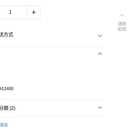
清除
紀錄
送方式
次付款
期付款
 0 利率 每期
NT$300
21家銀行
A12400
 0 利率 每期
NT$150
20家銀行
庫商業銀行
第一商業銀行
業銀行
彰化商業銀行
庫商業銀行
第一商業銀行
付款
業儲蓄銀行
台北富邦商業銀行
類 (2)
業銀行
彰化商業銀行
華商業銀行
兆豐國際商業銀行
業儲蓄銀行
台北富邦商業銀行
《BUTTER GOODS》
上衣 TOP
小企業銀行
台中商業銀行
際商業銀行
臺灣中小企業銀行
客服
台灣）商業銀行
華泰商業銀行
業銀行
匯豐（台灣）商業銀行
連帽/衛衣 HOODIE/CREWNECK
業銀行
遠東國際商業銀行