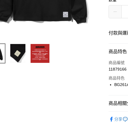
付款與運
付款方式
商品特色
信用卡一
商品編號
11879166
信用卡分
商品特色
12 期
BG261
24 期
合作金
華南商
合作金
超商取貨
上海商
商品相關分
華南商
國泰世
LINE Pay
上海商
服飾品牌
臺灣中
兆豐國
分享
匯豐（
Apple Pay
台中商
服飾分類
聯邦商