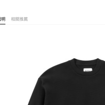
華泰商
街口支付
元大商
遠東國
玉山商
永豐商
悠遊付
台新國
星展（
說明
相關推薦
台灣樂
中國信
Google Pa
ATM付款
運送方式
全家取貨
每筆NT$6
7-11取貨
每筆NT$6
新竹貨運宅
市取貨!)
每筆NT$8
離島新竹