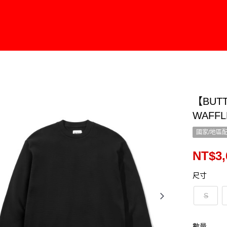
【BUT
WAFFL
國家/地區
NT$3,
尺寸
S
數量