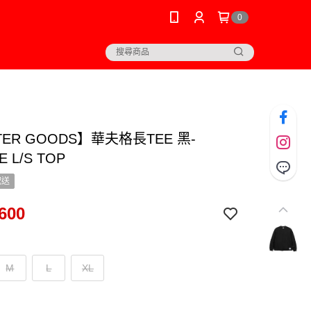
0
TER GOODS】華夫格長TEE 黑-
E L/S TOP
配送
600
M
L
XL