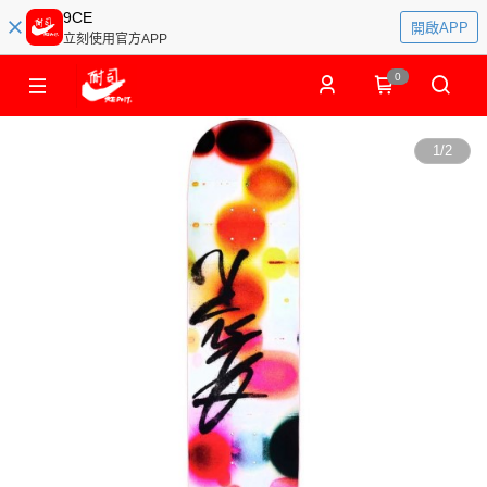
9CE
開啟APP
立刻使用官方APP
0
1
/
2