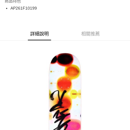
商品特色
街口支付
AP261F10199
悠遊付
ATM付款
詳細說明
相關推薦
運送方式
新竹貨運宅配 (需店面取貨請聯絡客服呦~~收到通知後再請前往門
市取貨!)
每筆NT$80