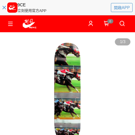
9CE
開啟APP
立刻使用官方APP
0
1
/
3