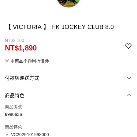
【 VICTORIA 】 HK JOCKEY CLUB 8.0
NT$2,100
NT$1,890
※ 本商品不適用折價券
付款與運送方式
付款方式
商品特色
信用卡一次付款
商品編號
信用卡分期付款
6980636
12 期 0 利率 每期
NT$157
21家銀行
商品特色
24 期 0 利率 每期
NT$78
20家銀行
合作金庫商業銀行
第一商業銀行
VC202F101998000
華南商業銀行
彰化商業銀行