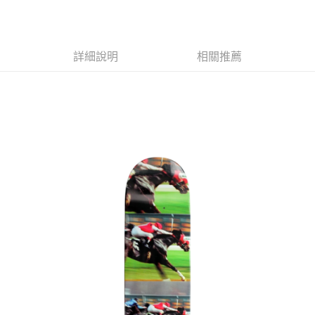
合作金庫商業銀行
第一商業銀行
LINE Pay
上海商業儲蓄銀行
台北富邦商業銀行
華南商業銀行
彰化商業銀行
國泰世華商業銀行
兆豐國際商業銀行
Apple Pay
上海商業儲蓄銀行
台北富邦商業銀行
臺灣中小企業銀行
台中商業銀行
兆豐國際商業銀行
臺灣中小企業銀行
詳細說明
相關推薦
匯豐（台灣）商業銀行
華泰商業銀行
街口支付
台中商業銀行
匯豐（台灣）商業銀行
聯邦商業銀行
遠東國際商業銀行
華泰商業銀行
聯邦商業銀行
悠遊付
元大商業銀行
永豐商業銀行
遠東國際商業銀行
元大商業銀行
玉山商業銀行
星展（台灣）商業銀行
永豐商業銀行
玉山商業銀行
Google Pay
台新國際商業銀行
中國信託商業銀行
星展（台灣）商業銀行
台新國際商業銀行
台灣樂天信用卡公司
中國信託商業銀行
台灣樂天信用卡公司
ATM付款
運送方式
新竹貨運宅配 (需店面取貨請聯絡客服呦~~收到通知後再請前往門
市取貨!)
每筆NT$80