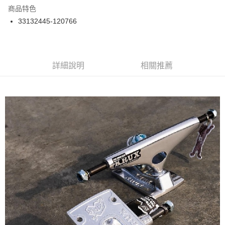
商品特色
24 期 0 利率 每期
NT$46
20家銀行
合作金庫商業銀行
第一商業銀行
33132445-120766
華南商業銀行
彰化商業銀行
合作金庫商業銀行
第一商業銀行
超商取貨付款
上海商業儲蓄銀行
台北富邦商業銀行
華南商業銀行
彰化商業銀行
國泰世華商業銀行
兆豐國際商業銀行
LINE Pay
上海商業儲蓄銀行
台北富邦商業銀行
臺灣中小企業銀行
台中商業銀行
兆豐國際商業銀行
臺灣中小企業銀行
詳細說明
相關推薦
匯豐（台灣）商業銀行
華泰商業銀行
Apple Pay
台中商業銀行
匯豐（台灣）商業銀行
聯邦商業銀行
遠東國際商業銀行
華泰商業銀行
聯邦商業銀行
街口支付
元大商業銀行
永豐商業銀行
遠東國際商業銀行
元大商業銀行
玉山商業銀行
星展（台灣）商業銀行
永豐商業銀行
玉山商業銀行
悠遊付
台新國際商業銀行
中國信託商業銀行
星展（台灣）商業銀行
台新國際商業銀行
台灣樂天信用卡公司
中國信託商業銀行
台灣樂天信用卡公司
Google Pay
ATM付款
運送方式
全家取貨付款
每筆NT$60
7-11取貨付款