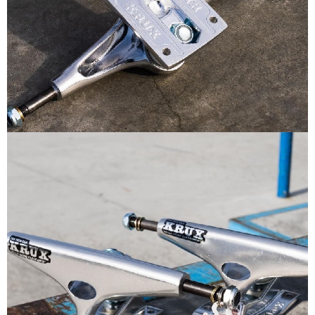
每筆NT$60
新竹貨運宅配 (需店面取貨請聯絡客服呦~~收到通知後再請前往門
市取貨!)
每筆NT$80
離島新竹物流宅配
每筆NT$150