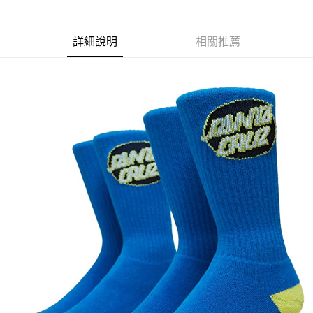
華南商業銀行
彰化商業銀行
國泰世華商業銀行
兆豐國際商業銀行
LINE Pay
上海商業儲蓄銀行
台北富邦商業銀行
臺灣中小企業銀行
台中商業銀行
兆豐國際商業銀行
臺灣中小企業銀行
詳細說明
相關推薦
匯豐（台灣）商業銀行
華泰商業銀行
Apple Pay
台中商業銀行
匯豐（台灣）商業銀行
聯邦商業銀行
遠東國際商業銀行
華泰商業銀行
聯邦商業銀行
街口支付
元大商業銀行
永豐商業銀行
遠東國際商業銀行
元大商業銀行
玉山商業銀行
星展（台灣）商業銀行
永豐商業銀行
玉山商業銀行
悠遊付
台新國際商業銀行
中國信託商業銀行
星展（台灣）商業銀行
台新國際商業銀行
台灣樂天信用卡公司
中國信託商業銀行
台灣樂天信用卡公司
Google Pay
ATM付款
運送方式
全家取貨付款
每筆NT$60
7-11取貨付款
每筆NT$60
新竹貨運宅配 (需店面取貨請聯絡客服呦~~收到通知後再請前往門