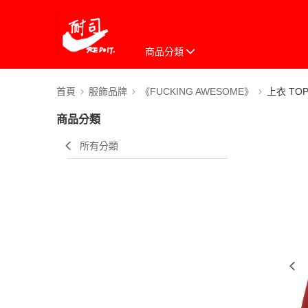
商品分類
首頁
服飾品牌
《FUCKING AWESOME》
上衣 TO
商品分類
所有分類